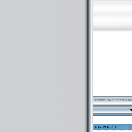
תשפ"ו
חיפוש מתקדם