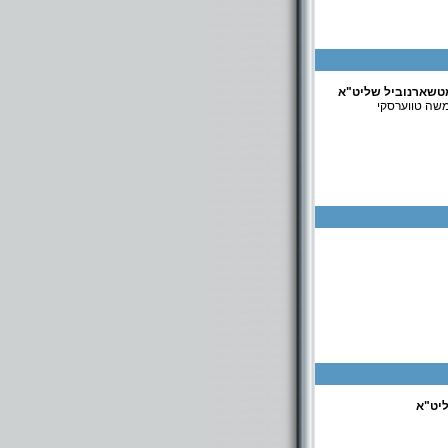
וים
טשארנוביל שליט"א
משה טווערסקי
ליט"א