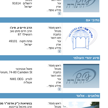
תא דואר
6816
עיר
ירושלים 91614
ארץ
ישראל
מידע נוסף...
פרטים נוספים:
טלפון 1:
קטגוריות:
טלפון 2:
אגודות וארגונים-צדקה
פקס
נתיבי עם
מספר עמותה:
580027050
איש קשר:
הרב חיים ע. פיג'ו
ראש מוסד:
הרב חיים ע. פיג'ו
מנהל
הרב חיים סימן טוב
כתובת
רוטשילד 87
תא דואר
עיר
פתח תקוה 49101
ארץ
ישראל
קטגוריות:
מידע נוסף...
פרטים נוספים:
טלפון 1:
אגודות וארגונים-צדקה
טלפון 2:
אגודות וארגונים-יהדות
פקס
סיוע יהודי העולמי
מספר עמותה:
איש קשר:
פאול אנטיכוני
ראש מוסד:
מנהל
פאול אנטיכוני
כתובת
Forum, 74-80 Camden St
תא דואר
עיר
לונדון NW1 OEG
ארץ
אנגליה
פרטים נוספים:
טלפון 1:
קטגוריות:
מידע נוסף...
טלפון 2:
אגודות וארגונים-צדקה
פקס
אגודות וארגונים-שונות
מספר עמותה:
סלאנים - אלעד
איש קשר:
ראש מוסד:
בנשיאות כ"ק אדמו"ר מס
כתובת למשלוח מכתבים: הלל 50/3 אלעד
מנהל
הרב מיכאל בריכטא