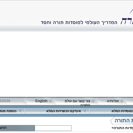
אודותינו
צור קשר עם עולם
English
התורה
מוסדות המלא
אינדקס הכשרויות המלא
הוספת מוסד
פרטים נוספים:
טלפון 1:
טלפון 2:
 התורה
פקס
מספר עמותה:
580469864
חפש
סדות התורה>
איש קשר:
מרדכי