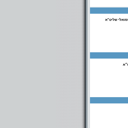
שמואלי שליט"א
19 ירושלים. סיוע לנזקקים - חלוקת סלי מזון - בביתר
״א