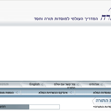
אודותינו
צור קשר עם עולם
English
התורה
מוסדות המלא
אינדקס הכשרויות המלא
הוספת מוסד
 התורה
חפש
סדות התורה>
פרטים נוספים:
טלפון 1: