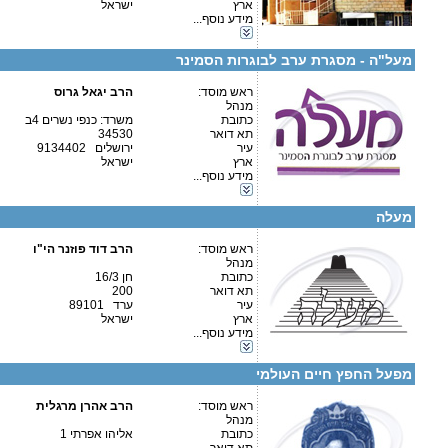
ארץ
ישראל
אגודות וארגונים-יהדות
מידע נוסף...
כוללים-כולל יום שלם
פרטים נוספים:
טלפון 1:
כוללים-בוקר / ערב
טלפון 2:
מעל"ה - מסגרת ערב לבוגרות הסמינר
פקס
מספר עמותה:
580369866
איש קשר:
ראש מוסד:
הרב יגאל גרוס
הרב יגאל גרוס
מנהל
כתובת
משרד: כנפי נשרים 4ב
תא דואר
34530
עיר
ירושלים 9134402
ארץ
ישראל
מידע נוסף...
קטגוריות:
פרטים נוספים:
טלפון 1:
אגודות וארגונים-יהדות
טלפון 2:
מעלה
פקס
מספר עמותה:
580134088
איש קשר:
ראש מוסד:
דוד פוזנר
הרב דוד פוזנר הי"ו
מנהל
כתובת
חן 16/3
תא דואר
200
עיר
ערד 89101
ארץ
ישראל
מידע נוסף...
קטגוריות:
פרטים נוספים:
טלפון 1:
אגודות וארגונים-יהדות
טלפון 2:
מפעל החפץ חיים העולמי
פקס
מספר עמותה:
513209569
איש קשר:
ראש מוסד:
הרב אהרן מרגלית
מנהל
כתובת
אליהו אפרתי 1