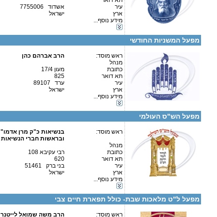
תא דואר
עיר
אשדוד 7755006
ארץ
ישראל
מידע נוסף...
קטגוריות:
פרטים נוספים:
טלפון 1:
אגודות וארגונים-יהדות
טלפון 2:
מפעל המשניות החודשי
פקס
מספר עמותה:
58-0146272
איש קשר:
ראש מוסד:
הרב אברהם כהן
מנהל
כתובת
מעון 17/4
תא דואר
825
עיר
ערד 89107
ארץ
ישראל
מידע נוסף...
קטגוריות:
אגודות וארגונים-יהדות
פרטים נוספים:
טלפון 1:
מפעל הש"ס העולמי
טלפון 2:
פקס
ראש מוסד:
מספר עמותה:
580050698
בנשיאות כ"ק מרן אדמו"ר
איש קשר:
ובראשות חברי הנשיאות ג
פרטים נוספים:
טלפון 1:
מנהל
טלפון 2:
כתובת
רבי עקיבא 108
פקס
תא דואר
620
מספר עמותה:
580673606
עיר
בני ברק 51461
איש קשר:
הרב משה לייטנר
ארץ
ישראל
מידע נוסף...
קטגוריות:
אגודות וארגונים-יהדות
שם העמותה חברי שס
מפעל ל"ט מלאכות שבת- כולל תפארת חיים צבי
משרד: סורוצקין 33ב ירושלים
ראש מוסד:
הרב משה שמואל לייטנר