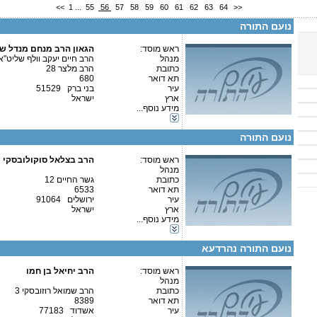
<<
1
...
55
56
57
58
59
60
61
62
63
64
>>
מספר עמותה:
580168912
איש קשר:
משה וולף
נועם התורה
שם העמותה זכרון סיני
ראש מוסד:
הגאון הרב מנחם מנדל ש
מנהל
הרב חיים יעקב וולף שליט"א
כתובת
הרב מלצר 28
תא דואר
680
קטגוריות:
עיר
בני ברק 51529
ישיבות-ישיבה גדולה
ארץ
ישראל
כוללים-כולל יום שלם
מידע נוסף...
פרטים נוספים:
טלפון 1:
כוללים-חצי יום
טלפון 2:
כוללים-בוקר / ערב
פקס
נועם התורה
מספר עמותה:
580159952
איש קשר:
ראש מוסד:
הרב בצלאל סוקולובסקי
מנהל
כתובת
גשר החיים 12
תא דואר
6533
עיר
ירושלים 91064
ארץ
ישראל
קטגוריות:
מידע נוסף...
פרטים נוספים:
טלפון 1:
אגודות וארגונים-חסד
טלפון 2:
כוללים-כולל יום שלם
פקס
נועם התורה נהרדעא
מספר עמותה:
580169423
איש קשר:
הרב יחיאל בן חמו
ראש מוסד:
הרב יחיאל בן חמו
מנהל
כתובת
הרב שמואל רוזובסקי 3
תא דואר
8389
עיר
אשדוד 77183