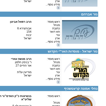
ארץ
ישראל
קטגוריות:
מידע נוסף...
ישיבות-ישיבה קטנה
פרטים נוספים:
טלפון 1:
כוללים-כולל יום שלם
טלפון 2:
נזר אברהם
פקס
מספר עמותה:
580242154
איש קשר:
ראש מוסד:
הרב רפאל אביטן
מנהל
כתובת
אבוחצירא 6
תא דואר
154
עיר
יבנה
ארץ
ישראל
מידע נוסף...
פרטים נוספים:
טלפון 1:
קטגוריות:
טלפון 2:
כוללים-כולל יום שלם
פקס
נזר ישראל - מוסדות האר"י הקדוש
מספר עמותה:
580368884
איש קשר:
בנימין
ראש מוסד:
הרב מנשה עוזרי
מנהל
ר' בנימין חלפון
פרטים נוספים:
טלפון 1:
כתובת
אור החיים 27
טלפון 2:
תא דואר
פקס
עיר
מודיעין עלית
מספר עמותה:
580033348
ארץ
ישראל
קטגוריות:
איש קשר:
מידע נוסף...
ישיבות-ישיבה לבעלי תשובה
כוללים-כולל יום שלם
נחלי אמונה קרעטשניף
כולל בבני ברק: השל"ה 16 טל' 972-3-5706434
כולל בבית שמש: הלל 8
ראש מוסד:
בנשיאות כ"ק האדמ"ור הרב
שליט"א
כולל באלעד: שמעון הצדיק 21
מנהל