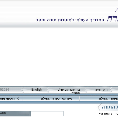
אודותינו
צור קשר עם עולם
English
התורה
מוסדות המלא
אינדקס הכשרויות המלא
הוספת מוסד
 התורה
פרטים נוספים:
טלפון 1:
חפש
סדות התורה>
טלפון 2:
פקס