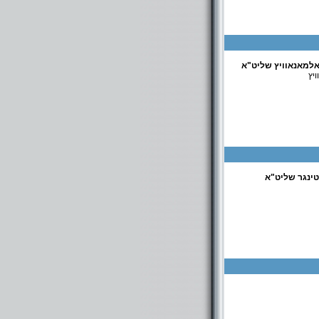
יץ
אלמאנאוויץ שליט"א
יץ
טינגר שליט"א