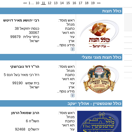
<<
1
...
10
11
12
13
14
15
16
17
18
19
>>
טלפון 2:
פקס
כולל חצות
מספר עמותה:
580493914
איש קשר:
ראש מוסד:
רבי יהושע מאיר דויטש
מנהל
כתובת
כנסת יחזקאל 38
תא דואר
30067
עיר
ביתר עילית 99879
ארץ
ישראל
קטגוריות:
מידע נוסף...
כוללים-חצי יום
פרטים נוספים:
טלפון 1:
כוללים-בוקר / ערב
טלפון 2:
כולל חצות מגני ומצלי
פקס
מספר עמותה:
580435816
איש קשר:
ראש מוסד:
הר"ר דוד נוברוצקי
מנהל
כתובת
רח' רבי מאיר בעל הנס 5
תא דואר
עיר
בית שמש 99190
ארץ
ישראל
מידע נוסף...
פרטים נוספים:
טלפון 1:
קטגוריות:
טלפון 2:
כוללים-בוקר / ערב
פקס
כולל שוטנשטיין - אהליך יעקב
מספר עמותה:
580515278
איש קשר:
ראש מוסד:
הרב שמואל הרמן
מנהל
כתובת
השל"ה 6
תא דואר
עיר
ירושלים 92468