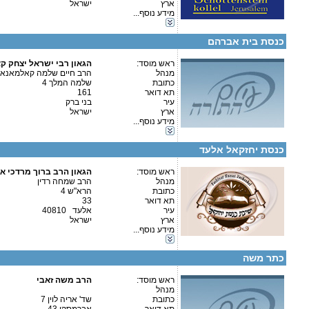
ארץ
ישראל
קטגוריות:
מידע נוסף...
פרטים נוספים:
טלפון 1:
כוללים-כולל יום שלם
טלפון 2:
כוללים-בוקר / ערב
פקס
כנסת בית אברהם
מספר עמותה:
איש קשר:
הרב חיים שלמה קאלמאנאוו
ראש מוסד:
הגאון רבי ישראל יצחק ק
מנהל
הרב חיים שלמה קאלמאנאוו
כתובת
שלמה המלך 4
תא דואר
161
עיר
בני ברק
פרטים נוספים:
טלפון 1:
ארץ
ישראל
טלפון 2:
קטגוריות:
מידע נוסף...
פקס
כוללים-כולל יום שלם
מספר עמותה:
580435089
כוללים-בוקר / ערב
איש קשר:
ר' שמחה רדין
כנסת יחזקאל אלעד
ראש מוסד:
הגאון הרב ברוך מרדכי א
מנהל
הרב שמחה רדין
כתובת
הרא"ש 4
תא דואר
33
קטגוריות:
עיר
אלעד 40810
ישיבות-ישיבה גדולה
ארץ
ישראל
כוללים-כולל יום שלם
מידע נוסף...
כוללים-חצי יום
פרטים נוספים:
טלפון 1:
כוללים-בוקר / ערב
טלפון 2:
כתר משה
פקס
מספר עמותה:
580391910
איש קשר:
ראש מוסד:
הרב משה זאבי
הרב משה זאבי
מנהל
כתובת
שד' אריה לוין 7