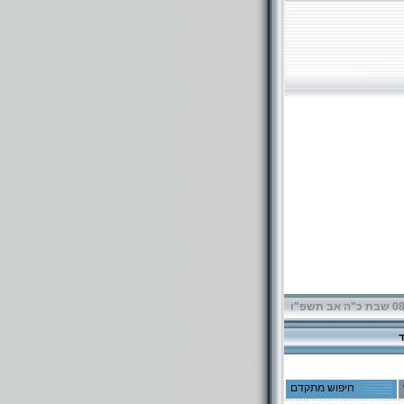
תשפ"ו
חיפוש מתקדם