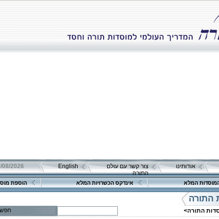
אודותינו
צור קשר עם עולם
English
08/08/2026 שבת כ"ה אב 
התורה
מוסדות המלא
אינדקס הכשרויות המלא
הוספת מוסד
 התורה
חפש
סדות התורה>
פרטים נוספים:
טלפון 1: