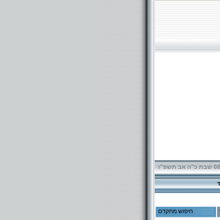
תשפ"ו
חיפוש מתקדם