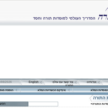
אודותינו
צור קשר עם עולם
English
08/08/2026 שבת כ"ה אב 
התורה
מוסדות המלא
אינדקס הכשרויות המלא
הוספת מוסד
 התורה
חפש
סדות התורה>