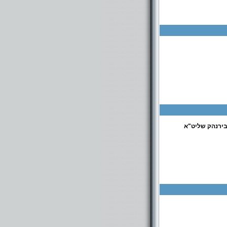
כולל להוראה בקבר רחל,ישיבת שוועת רחל,מוקד התהילים בקבר רחל ומוקד להעברת שמות לתפילה 24 שעות
בירנהק שליט"א