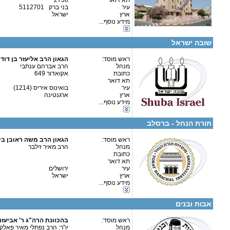
תא דואר
2736
עיר
בני ברק 5112701
ארץ
ישראל
קטגוריות:
מידע נוסף...
אגודות וארגונים-יהדות
אגודות וארגונים-שונות
קטגוריות:
שובה ישראל
ישיבות-ישיבה קטנה
אגודות וארגונים-צדקה
ראש מוסד:
הגאון הרב אליעזר בן דוד 
אגודות וארגונים-יהדות
מנהל
הרב אברהם ענתבי
אגודות וארגונים-שונות
כתובת
אקואדור 649
תלמודי תורה-תלמוד תורה
תא דואר
בתי ספר וסמינרים-בית ספר
עיר
בואינוס איריס (1214)
בתי ספר וסמינרים-סמינר
ארץ
ארגנטינה
כוללים-כולל יום שלם
מידע נוסף...
פרטים נוספים:
טלפון 1:
כוללים-בוקר / ערב
טלפון 2:
גני ילדים-גני ילדים
פקס
תורת הנחל - ברסלב
מספר עמותה:
580086320
איש קשר:
ראש מוסד:
הגאון הרב משה ראובן בי
מנהל
הרב מאיר זילבר
כוללים בירושלים ובחברון
כתובת
תא דואר
עיר
ירושלים
ארץ
ישראל
קטגוריות:
מידע נוסף...
אגודות וארגונים-יהדות
פרטים נוספים:
טלפון 1:
כוללים-כולל יום שלם
טלפון 2:
אבות ובנים
פקס
מספר עמותה:
580551927
איש קשר:
ראש מוסד:
בהכוונת הרה"ג ר' אביעז
מנהל
יו"ר: הרב נפתלי מאיר פאלק