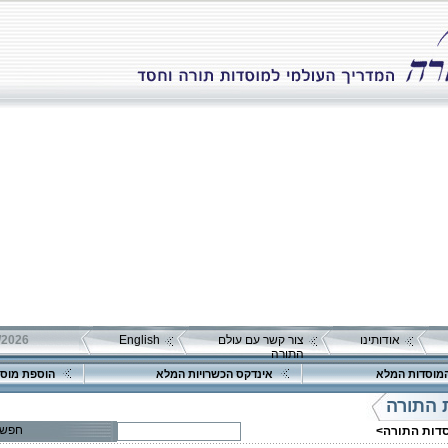
אודותינו
צור קשר עם עולם
English
התורה
מוסדות המלא
אינדקס הכשרויות המלא
הוספת מוסד
 התורה
פרטים נוספים:
טלפון 1:
חפש
סדות התורה>
טלפון 2:
פקס