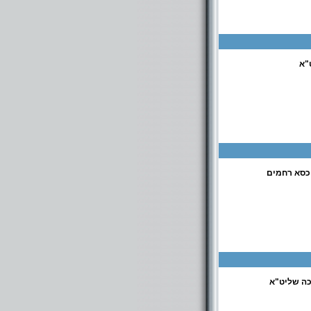
"א
 כסא רחמים
תלמוד תורה פרי תואר לבני אברכים בן זכאי 38 אלעד. תלמוד תורה מאור ישראל רח' רבי חייא 11 אלעד. בי"ס
ה שליט"א