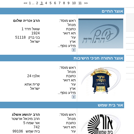
<<
1
...
2
3
4
5
6
7
8
9
10
11
>>
מספר עמותה:
580116259
איש קשר:
אוצר החיים
ת"ת איילת השחר רח' שאול חדד 1 בני ברק. כולל ברח' הנגב 6 בני ברק
ראש מוסד:
הרב זכריה שלום
מנהל
כתובת
שאול חדד 1
תא דואר
1924
קטגוריות:
עיר
בני ברק 51118
תלמודי תורה-תלמוד תורה
ארץ
ישראל
בתי ספר וסמינרים-בית ספר
מידע נוסף...
פרטים נוספים:
טלפון 1:
כוללים-כולל יום שלם
טלפון 2:
גני ילדים-גני ילדים
פקס
אוצר התורה חניכי הישיבות
מספר עמותה:
איש קשר:
ראש מוסד:
מנהל
כתובת
אלבז 24
תא דואר
עיר
קרית אתא
ארץ
ישראל
קטגוריות:
מידע נוסף...
פרטים נוספים:
טלפון 1:
תלמודי תורה-תלמוד תורה
טלפון 2:
גני ילדים-גני ילדים
פקס
אור בית שמש
מספר עמותה:
580263945
איש קשר:
ראש מוסד:
הרב יהושע אשלג
מנהל
הרב מיכאל ארשטר
כתובת
אור שמח 5
תא דואר
742
פרטים נוספים:
טלפון 1:
עיר
בית שמש 99106
טלפון 2: