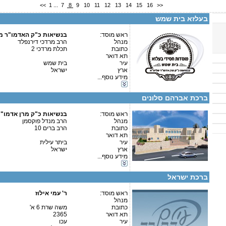
<<
1
...
7
8
9
10
11
12
13
14
15
16
>>
בעלזא בית שמש
ראש מוסד:
בנשיאות כ"ק האדמו"ר מ
קטגוריות:
מנהל
הרב מרדכי דירנפלד
ישיבות-ישיבה קטנה
כתובת
תכלת מרדכי 2
תלמודי תורה-תלמוד תורה
תא דואר
בתי ספר וסמינרים-בית ספר
עיר
בית שמש
פרטים נוספים:
טלפון 1:
בתי ספר וסמינרים-סמינר
ארץ
ישראל
טלפון 2:
כוללים-כולל יום שלם
מידע נוסף...
פקס
כוללים-בוקר / ערב
מספר עמותה:
גני ילדים-גני ילדים
איש קשר:
.
ברכת אברהם סלונים
ראש מוסד:
בנשיאות כ"ק מרן אדמו"
מנהל
הרב מנדל פוקסמן
כתובת
הרב ברים 10
תא דואר
קטגוריות:
עיר
ביתר עילית
פרטים נוספים:
טלפון 1:
ישיבות-מכינה לישיבה קטנה
ארץ
ישראל
טלפון 2:
תלמודי תורה-תלמוד תורה
מידע נוסף...
פקס
חינוך מיוחד-חינוך מיוחד
מספר עמותה:
גני ילדים-גני ילדים
איש קשר:
ברכת ישראל
ראש מוסד:
ר' עמי אילוז
מנהל
פרטים נוספים:
טלפון 1:
כתובת
משה שרת 6 א'
טלפון 2:
תא דואר
2365
פקס
קטגוריות:
עיר
עכו
מספר עמותה:
580068104
אגודות וארגונים-יהדות