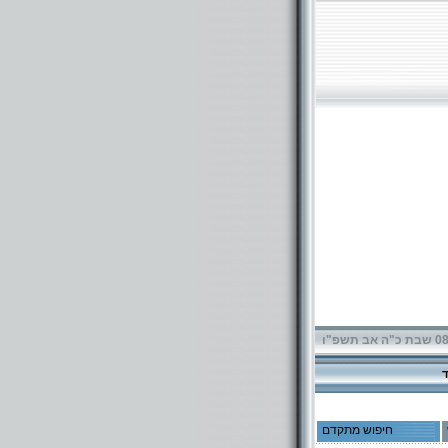
תשפ"ו
חיפוש מתקדם