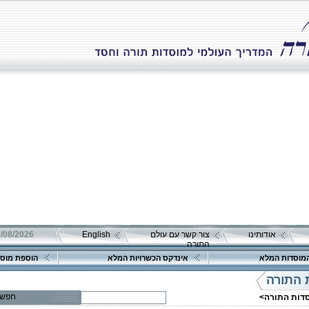
אודותינו
צור קשר עם עולם
English
08/08/2026 שבת כ"ה אב 
התורה
מוסדות המלא
אינדקס הכשרויות המלא
הוספת מוסד
פרטים נוספים:
טלפון 1:
טלפון 2:
 התורה
פקס
מספר עמותה:
חפש
סדות התורה>
איש קשר: