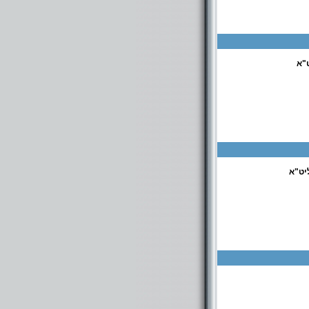
ישיבה קטנה במודיעין עילית, ברכפלד רח' רב ושמואל 1 - 073-7961827. ישיבה גדולה ברח' ברסלב 12 ב"ב
"א
יט"א