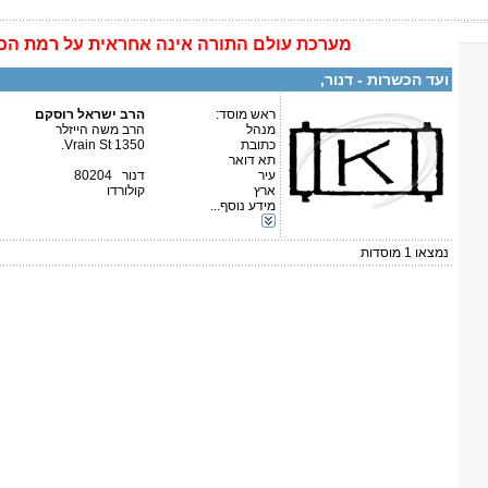
מערכת
עולם התורה
אינה
אחראית על רמת הכ
פרטים נוספים:
טלפון 1:
טלפון 2:
ועד הכשרות - דנור,
פקס
מספר עמותה:
איש קשר:
ראש מוסד:
הרב ישראל רוסקם
מנהל
הרב משה הייזלר
כתובת
1350 Vrain St.
תא דואר
עיר
דנור 80204
ארץ
קולורדו
מידע נוסף...
קטגוריות:
ארה"ב-קולורדו
נמצאו
1
מוסדות