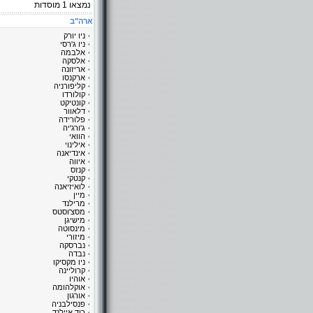
נמצאו
1
מוסדות
ארה"ב
ניו יורק
ניו ג'רסי
אלבמה
אלסקה
אריזונה
ארקנסו
קליפורניה
קולורדו
קונטיקט
דלאוור
פלורידה
ג'ורג'יה
הוואי
אילינוי
אינדיאנה
איווה
קנזס
קנטקי
לואיזיאנה
מיין
מרילנד
מסצ'וסטס
מישיגן
מינסוטה
מיזורי
נברסקה
נבדה
ניו מקסיקו
קרוליינה
אוהיו
אוקלהומה
אורגון
פנסילבניה
רוד איילנד