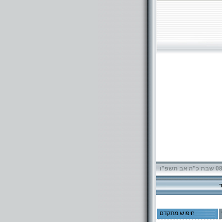
תשפ"ו
חיפוש מתקדם