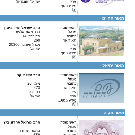
ארץ
ישראל (הונגריה)
קטגוריות:
מידע נוסף...
פרטים נוספים:
טלפון 1:
אגודות וארגונים-יהדות
טלפון 2:
כוללים-כולל יום שלם
פקס
מאור החיים
מספר עמותה:
580239234
איש קשר:
הרב ישראל יאיר ביטון
ראש מוסד:
הרב ישראל יאיר ביטון
מנהל
הרב מאור אלעזר
כתובת
הדובדבן 14
תא דואר
260
עיר
מגדל העמק 20300
ארץ
ישראל
פרטים נוספים:
טלפון 1:
קטגוריות:
מידע נוסף...
טלפון 2:
אגודות וארגונים-יהדות
פקס
כוללים-כולל יום שלם
מספר עמותה:
מאור יחיאל
איש קשר:
ראש מוסד:
הרב הלל צוקר
מנהל
כתובת
מימון 20
תא דואר
473
עיר
בני ברק
קטגוריות:
ארץ
ישראל
אגודות וארגונים-יהדות
מידע נוסף...
אגודות וארגונים-חסד
פרטים נוספים:
טלפון 1:
כוללים-כולל יום שלם
טלפון 2:
מאור תקוה
פקס
מספר עמותה:
580118230
איש קשר:
ראש מוסד:
הרב עזריאל אהרונוביץ
מנהל
כתובת
סמטת הר נבו