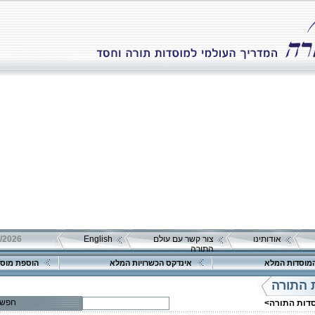
אודותינו
צור קשר עם עולם
English
התורה
מוסדות המלא
אינדקס הכשרויות המלא
הוספת מוסד
 התורה
חפש
סדות התורה>