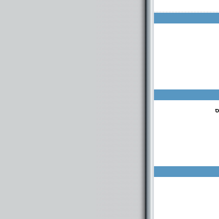
ס
שליט"א