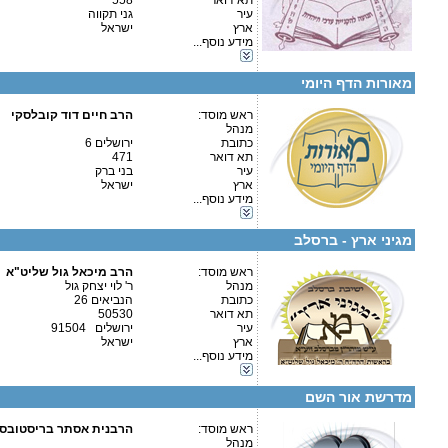
תא דואר
558
עיר
גני תקווה
פרטים נוספים:
טלפון 1:
ארץ
ישראל
טלפון 2:
מידע נוסף...
פקס
קטגוריות:
מספר עמותה:
580159044
אגודות וארגונים-יהדות
איש קשר:
מאורות הדף היומי
העמותה מאורות כולל סוכטשוב
ראש מוסד:
הרב חיים דוד קובלסקי
מנהל
כתובת
ירושלים 6
תא דואר
471
קטגוריות:
עיר
בני ברק
אגודות וארגונים-יהדות
ארץ
ישראל
פרטים נוספים:
טלפון 1:
כוללים-כולל יום שלם
מידע נוסף...
טלפון 2:
כוללים-חצי יום
פקס
כוללים-בוקר / ערב
מספר עמותה:
580325298
מגיני ארץ - ברסלב
איש קשר:
ראש מוסד:
הרב מיכאל גול שליט"א
שם העמותה אשד הנחלים
מנהל
ר' לוי יצחק גול
כתובת
הנביאים 26
תא דואר
50530
עיר
ירושלים 91504
קטגוריות:
ארץ
ישראל
ישיבות-ישיבה לבעלי תשובה
מידע נוסף...
אגודות וארגונים-יהדות
פרטים נוספים:
טלפון 1:
כוללים-כולל יום שלם
טלפון 2:
מדרשת אור השם
פקס
מספר עמותה:
איש קשר:
ראש מוסד:
.
הרבנית אסתר בריסטובסק
מנהל