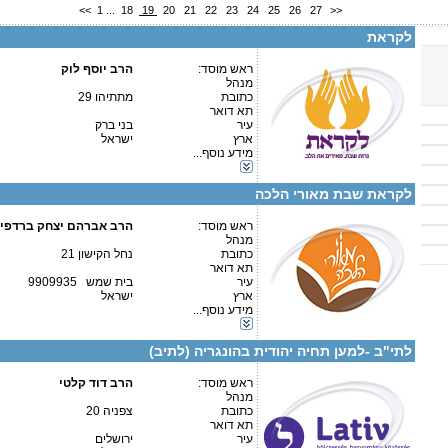
<<
1
...
18
19
20
21
22
23
24
25
26
27
>>
פרטים נוספים:
טלפון 1:
טלפון 2:
לקראת
פקס
מספר עמותה:
איש קשר:
ראש מוסד:
הרב יוסף לוק
מנהל
כתובת
מתתיהו 29
חלוקות ערכות נרות שבת וחלות בבתי חילוניים ברחבי הארץ.
תא דואר
עיר
בני ברק
ארץ
ישראל
מידע נוסף...
קטגוריות:
פרטים נוספים:
טלפון 1:
אגודות וארגונים-יהדות
טלפון 2:
לקראת שבת מאורי הלכה
פקס
מספר עמותה:
איש קשר:
ראש מוסד:
הרב אברהם יצחק ברדפי
הרב אברהם יצחק ברדפיס 
מנהל
כתובת
נחל הקישון 21
עמותת קהל לתורה והלכה
תא דואר
עיר
בית שמש 9909935
ארץ
ישראל
מידע נוסף...
פרטים נוספים:
טלפון 1:
קטגוריות:
טלפון 2:
אגודות וארגונים-יהדות
פקס
לתי"ב -למען תחיה יהודית בהונגריה (לתיב)
מספר עמותה:
580461911
איש קשר:
הרב דוד קלטי
ראש מוסד:
הרב דוד קלטי
מנהל
כתובת
צפניה 20
תא דואר
עיר
ירושלים