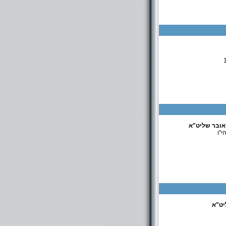
העמותה כוללת: כולל קדוש ישראל רח' רבי טרפון 2 באר שבע. תלמוד תורה בית דוד ברח'החלוץ 2 בבאר שבע.
טאובר שליט"א
י"ו
יט"א