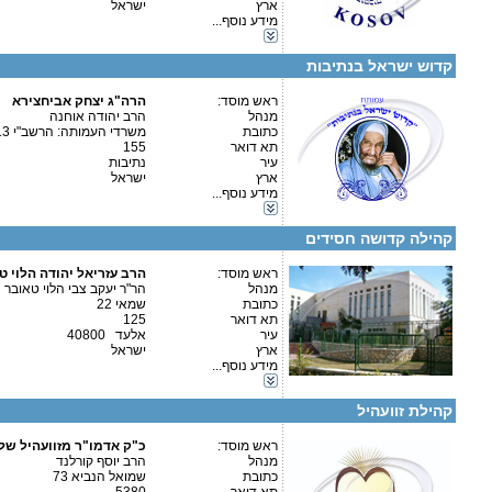
ארץ
ישראל
מספר עמותה:
580477669
אגודות וארגונים-שונות
מידע נוסף...
איש קשר:
כוללים-חצי יום
כוללים-בוקר / ערב
קדוש ישראל בנתיבות
גני ילדים בבאר שבע
ראש מוסד:
הרה"ג יצחק אביחצירא
מנהל
הרב יהודה אוחנה
כתובת
משרדי העמותה: הרשב"י 13
קטגוריות:
תא דואר
155
אגודות וארגונים-שונות
עיר
נתיבות
תלמודי תורה-תלמוד תורה
ארץ
ישראל
כוללים-כולל יום שלם
מידע נוסף...
פרטים נוספים:
טלפון 1:
כוללים-בוקר / ערב
טלפון 2:
גני ילדים-גני ילדים
פקס
קהילה קדושה חסידים
מספר עמותה:
580384980
איש קשר:
הרב ישעיה קאליש
ראש מוסד:
הרב עזריאל יהודה הלוי 
מנהל
הר"ר יעקב צבי הלוי טאובר ה
כתובת
שמאי 22
תא דואר
125
עיר
אלעד 40800
פרטים נוספים:
טלפון 1:
ארץ
ישראל
טלפון 2:
קטגוריות:
מידע נוסף...
פקס
כוללים-כולל יום שלם
מספר עמותה:
580420677
כוללים-בוקר / ערב
איש קשר:
הרב יוסף קורלנד
קהילת זוועהיל
כולל בביתר עילית: קדושת לוי 36
ראש מוסד:
כ"ק אדמו"ר מזוועהיל של
מנהל
הרב יוסף קורלנד
כתובת
שמואל הנביא 73