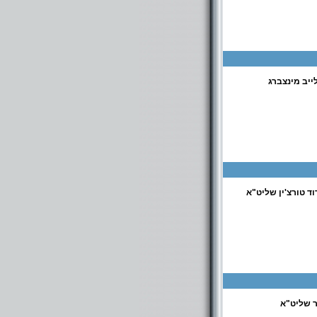
ייב מינצברג
וד טורצ'ין שליט"א
ר שליט"א