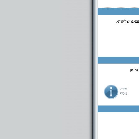
צאנז שליט"א
ריהן
מידע
נוסף