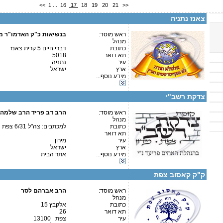
<<
1
...
16
17
18
19
20
21
>>
קטגוריות:
צאנז נתניה
ישיבות-ישיבה גדולה
ישיבות-ישיבה קטנה
ראש מוסד:
בנשיאות כ"ק האדמו"ר מ
אגודות וארגונים-צדקה
מנהל
אגודות וארגונים-חסד
כתובת
דברי חיים 5 קרית צאנז
תלמודי תורה-תלמוד תורה
תא דואר
5018
בתי ספר וסמינרים-בית ספר
עיר
נתניה
בתי ספר וסמינרים-סמינר
ארץ
ישראל
כוללים-כולל יום שלם
מידע נוסף...
פרטים נוספים:
טלפון 1:
כוללים-בוקר / ערב
טלפון 2:
גני ילדים-גני ילדים
פקס
צדקת רשב"י
מספר עמותה:
580491702
איש קשר:
ראש מוסד:
הרב דב פריד הרב שלמה ז
מנהל
חדרי אברהם יצחק ויעקב [מרפסת כהנים
כתובת
למכתבים: צה"ל 6/31 צפת
תא דואר
עיר
מירון
פרטים נוספים:
טלפון 1:
ארץ
ישראל
טלפון 2:
קטגוריות:
מידע נוסף...
אתר הבית
פקס
אגודות וארגונים-חסד
מספר עמותה:
כוללים-בוקר / ערב
איש קשר:
הרב ישראל יהודה רוטנברג
ק"ק קאסוב צפת
.
ראש מוסד:
הרב אברהם לסר
מנהל
כתובת
אלקבץ 15
פרטים נוספים:
טלפון 1:
תא דואר
26
טלפון 2:
קטגוריות:
עיר
צפת 13100
פקס
אגודות וארגונים-צדקה