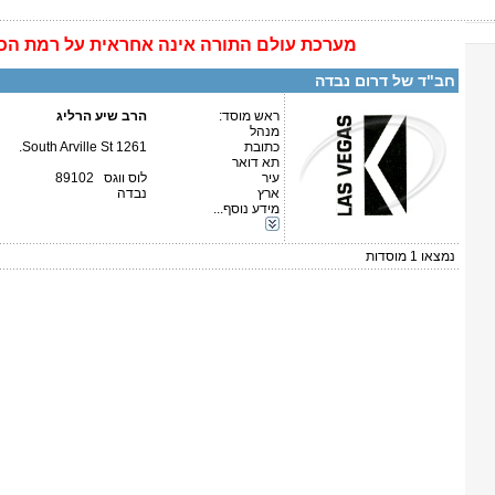
מערכת
עולם התורה
אינה
אחראית על רמת הכ
פרטים נוספים:
טלפון 1:
טלפון 2:
חב"ד של דרום נבדה
פקס
מספר עמותה:
איש קשר:
ראש מוסד:
הרב שיע הרליג
מנהל
כתובת
1261 South Arville St.
תא דואר
עיר
לוס ווגס 89102
ארץ
נבדה
מידע נוסף...
קטגוריות:
ארה"ב-נבדה
נמצאו
1
מוסדות