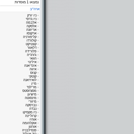
נמצאו
1
מוסדות
ארה"ב
ניו יורק
ניו ג'רסי
אלבמה
אלסקה
אריזונה
ארקנסו
קליפורניה
קולורדו
קונטיקט
דלאוור
פלורידה
ג'ורג'יה
הוואי
אילינוי
אינדיאנה
איווה
קנזס
קנטקי
לואיזיאנה
מיין
מרילנד
מסצ'וסטס
מישיגן
מינסוטה
מיזורי
נברסקה
נבדה
ניו מקסיקו
קרוליינה
אוהיו
אוקלהומה
אורגון
פנסילבניה
רוד איילנד