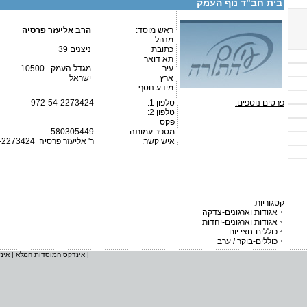
בית חב"ד נוף העמק
ראש מוסד:
הרב אליעזר פרסיה
מנהל
כתובת
ניצנים 39
תא דואר
עיר
מגדל העמק 10500
ארץ
ישראל
מידע נוסף...
פרטים נוספים:
טלפון 1:
972-54-2273424
טלפון 2:
פקס
מספר עמותה:
580305449
איש קשר:
ר' אליעזר פרסיה
-2273424
קטגוריות:
אגודות וארגונים-צדקה
אגודות וארגונים-יהדות
כוללים-חצי יום
כוללים-בוקר / ערב
|
אינדקס המוסדות המלא
|
אינ