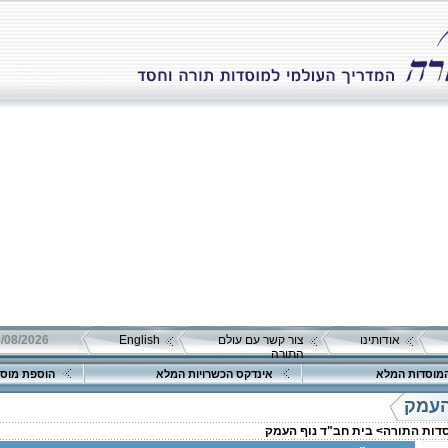
אודותינו
צור קשר עם עולם
English
08/08/2026 שבת כ"ה אב 
התורה
מוסדות המלא
אינדקס הכשרויות המלא
הוספת מוסד
העמק
סדות התורה>
בית חב"ד נוף העמק