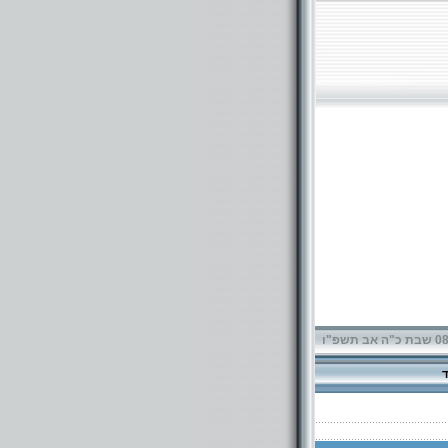
תשפ"ו