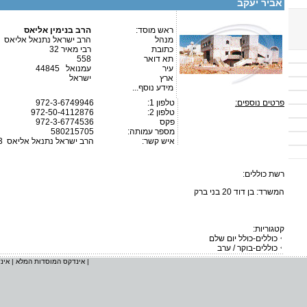
אביר יעקב
ראש מוסד:
הרב בנימין אליאס
מנהל
הרב ישראל נתנאל אליאס
כתובת
רבי מאיר 32
תא דואר
558
עיר
עמנואל 44845
ארץ
ישראל
מידע נוסף...
פרטים נוספים:
טלפון 1:
972-3-6749946
טלפון 2:
972-50-4112876
פקס
972-3-6774536
מספר עמותה:
580215705
איש קשר:
הרב ישראל נתנאל אליאס
3
רשת כוללים:
המשרד: בן דוד 20 בני ברק
קטגוריות:
כוללים-כולל יום שלם
כוללים-בוקר / ערב
|
אינדקס המוסדות המלא
|
אינ