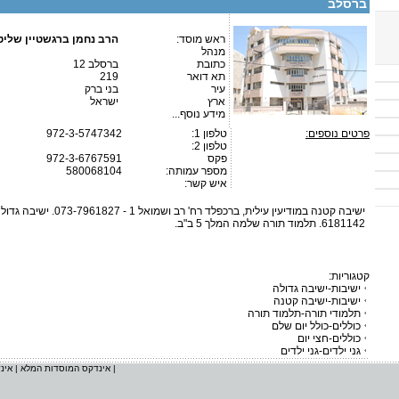
ברסלב
ראש מוסד:
הרב נחמן ברגשטיין שליט
מנהל
כתובת
ברסלב 12
תא דואר
219
עיר
בני ברק
ארץ
ישראל
מידע נוסף...
פרטים נוספים:
טלפון 1:
972-3-5747342
טלפון 2:
פקס
972-3-6767591
מספר עמותה:
580068104
איש קשר:
6181142. תלמוד תורה שלמה המלך 5 ב"ב.
קטגוריות:
ישיבות-ישיבה גדולה
ישיבות-ישיבה קטנה
תלמודי תורה-תלמוד תורה
כוללים-כולל יום שלם
כוללים-חצי יום
גני ילדים-גני ילדים
|
אינדקס המוסדות המלא
|
אינ