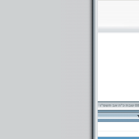
תשפ"ו