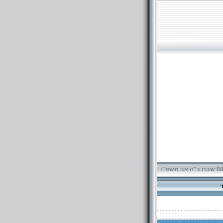
תשפ"ו