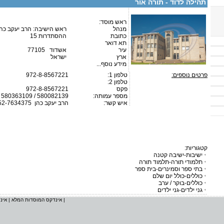
תהילה לדוד - תורה אור
ראש מוסד:
מנהל
ראש הישיבה: הרב יעקב כהן
כתובת
ההסתדרות 15
תא דואר
עיר
אשדוד 77105
ארץ
ישראל
מידע נוסף...
פרטים נוספים:
טלפון 1:
972-8-8567221
טלפון 2:
פקס
972-8-8567221
מספר עמותה:
580363109 / 580082139
איש קשר:
הרב יעקב כהן
52-7634375
קטגוריות:
ישיבות-ישיבה קטנה
תלמודי תורה-תלמוד תורה
בתי ספר וסמינרים-בית ספר
כוללים-כולל יום שלם
כוללים-בוקר / ערב
גני ילדים-גני ילדים
|
אינדקס המוסדות המלא
|
אינ