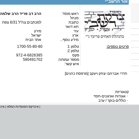
אור הרשב"י
ראש מוסד:
הרב דב פריד הרב שלמה ז
מנהל
כתובת
למכתבים:צה"ל 6/31 צפת
תא דואר
עיר
מירון
ארץ
ישראל
מידע נוסף...
אתר הבית
פרטים נוספים:
טלפון 1:
1700-55-80-80
טלפון 2:
פקס
972-4-6826385
מספר עמותה:
580491702
איש קשר:
חדרי אברהם יצחק ויעקב [מרפסת כהנים]
קטגוריות:
אגודות וארגונים-חסד
כוללים-בוקר / ערב
|
אינדקס המוסדות המלא
|
אינ