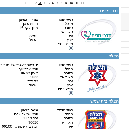
<<
1
...
2
3
4
5
6
7
8
9
10
11
>>
טלפון 2:
פקס
דרכי מרים
מספר עמותה:
איש קשר:
דוד וינגרטן
ראש מוסד:
אהרן וינגרטן
מנהל
דוד וינגרטן
כתובת
זכרון יעקב 15
תא דואר
עיר
ירושלים
ארץ
ישראל
קטגוריות:
מידע נוסף...
אגודות וארגונים-רפואה
פרטים נוספים:
טלפון 1:
אגודות וארגונים-חסד
טלפון 2:
הצלה
פקס
מספר עמותה:
580423416
איש קשר:
ראש מוסד:
יו"ר:הרב אשר שלומוביץ ה
מנהל
הרב יעקב יוזף
כתובת
ר' עקיבא 106
תא דואר
5033
עיר
בני ברק
ארץ
ישראל
מידע נוסף...
קטגוריות:
פרטים נוספים:
טלפון 1:
אגודות וארגונים-רפואה
טלפון 2:
הצלה בית שמש
פקס
מספר עמותה:
580424570
איש קשר:
ראש מוסד:
משה בראון
מנהל
הרב שמואל צברי
כתובת
נחל לוז 21
תא דואר
90020
עיר
רמת בית שמש ג' 99100