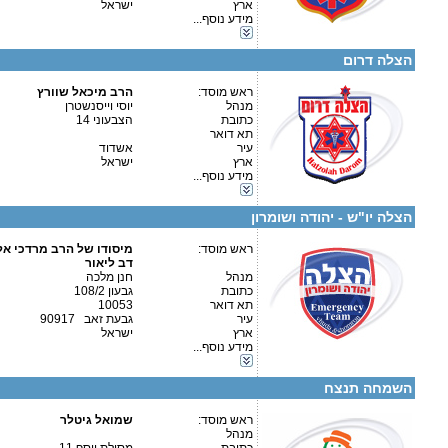
ארץ
ישראל
מידע נוסף...
קטגוריות:
פרטים נוספים:
טלפון 1:
אגודות וארגונים-רפואה
טלפון 2:
הצלה דרום
פקס
מספר עמותה:
580432243
איש קשר:
ראש מוסד:
יוסי וייסנשטרן
הרב מיכאל שוורץ
מנהל
יוסי וייסנשטרן
כתובת
הצבעוני 14
תא דואר
עיר
אשדוד
ארץ
ישראל
מידע נוסף...
קטגוריות:
אגודות וארגונים-רפואה
פרטים נוספים:
טלפון 1:
הצלה יו"ש - יהודה ושומרון
טלפון 2:
פקס
ראש מוסד:
מספר עמותה:
580363885
מיסודו של הרב מרדכי אלי
איש קשר:
דב ליאור
מנהל
חנן מלכה
כתובת
גבעון 108/2
תא דואר
10053
עיר
גבעת זאב 90917
ארץ
ישראל
מידע נוסף...
פרטים נוספים:
טלפון 1:
קטגוריות:
טלפון 2:
אגודות וארגונים-רפואה
פקס
השמחה תנצח
מספר עמותה:
580624930
איש קשר:
ראש מוסד:
שמואל גיטלר
מנהל