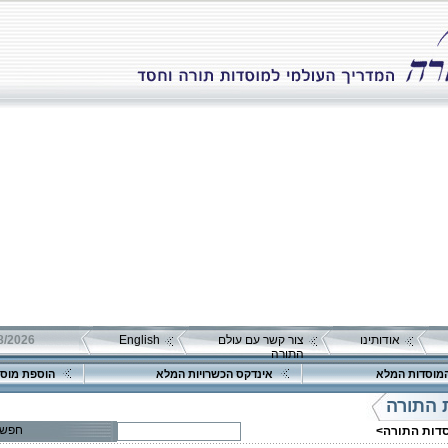
אודותינו
צור קשר עם עולם
English
התורה
מוסדות המלא
אינדקס הכשרויות המלא
הוספת מוסד
 התורה
חפש
סדות התורה>
פרטים נוספים:
טלפון 1: