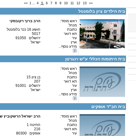
<<
1
...
4
5
6
7
8
9
10
11
12
13
>>
פקס
מספר עמותה:
580031052
בית הילדים ציון בלומנטל
איש קשר:
יוסי נתנין
ראש מוסד:
הרב ברוך רקובסקי
מנהל
כתובת
הושע 16 ככר בלומנטל
תא דואר
5017
עיר
ירושלים 91050
קטגוריות:
ארץ
ישראל
פרטים נוספים:
טלפון 1:
ישיבות-ישיבה קטנה
מידע נוסף...
טלפון 2:
בתי ספר וסמינרים-בית ספר
פקס
חינוך מיוחד-חינוך מיוחד
מספר עמותה:
580019446
בית היתומות הכללי ע"ש וינגרטן
איש קשר:
ראש מוסד:
מנהל
כתובת
בן ציון 15
תא דואר
207
עיר
ירושלים 91001
פרטים נוספים:
טלפון 1:
קטגוריות:
ארץ
ישראל
טלפון 2:
אגודות וארגונים-שונות
מידע נוסף...
פקס
אגודות וארגונים-חסד
מספר עמותה:
580111839
בתי ספר וסמינרים-בית ספר
איש קשר:
בית חב"ד אופקים
ראש מוסד:
הרב ישראל הרשקוביץ ש
מנהל
כתובת
החיטה 1
תא דואר
216
קטגוריות:
עיר
אופקים 80300
פרטים נוספים:
טלפון 1:
אגודות וארגונים-צדקה