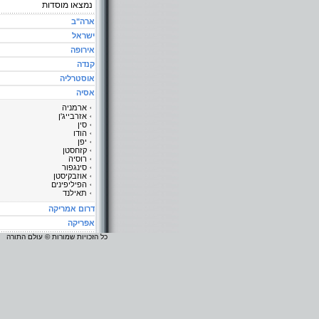
נמצאו
מוסדות
ארה"ב
ישראל
אירופה
קנדה
אוסטרליה
אסיה
ארמניה
אזרבייג'ן
סין
הודו
יפן
קזחסטן
רוסיה
סינגפור
אוזבקיסטן
הפיליפינים
תאילנד
דרום אמריקה
אפריקה
כל הזכויות שמורות © עולם התורה