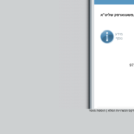
,פשעווארסק שליט"א
מידע
נוסף
97
דקס הכשרויות המלא
|
הוספת מוסד