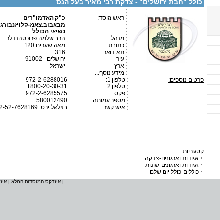
כולל "חבת ירושלים" - צדקת רבי מאיר בעל הנס
ראש מוסד:
כ"ק האדמו"רים
מבאבוב,צאנז-קלויזנבורג
נשיאי הכולל
מנהל
הרב שלמה פרוכטהנדלר
כתובת
מאה שערים 120
תא דואר
316
עיר
ירושלים 91002
ארץ
ישראל
מידע נוסף...
פרטים נוספים:
טלפון 1:
972-2-6288016
טלפון 2:
1800-20-30-31
פקס
972-2-6285575
מספר עמותה:
580012490
איש קשר:
בצלאל ירט
2-52-7628169
קטגוריות:
אגודות וארגונים-צדקה
אגודות וארגונים-שונות
כוללים-כולל יום שלם
|
אינדקס המוסדות המלא
|
אינ