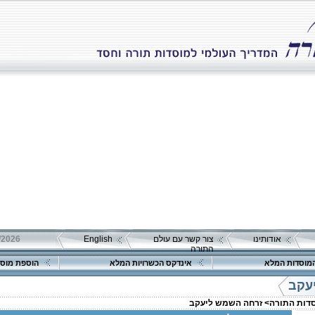
אודותינו
צור קשר עם עולם
English
התורה
מוסדות המלא
אינדקס הכשרויות המלא
הוספת מוסד
עקב
סדות התורה>
זרחה השמש ליעקב