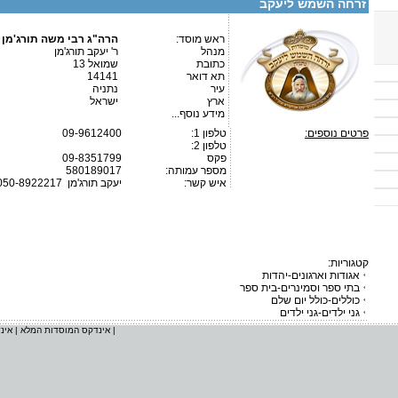
זרחה השמש ליעקב
ראש מוסד:
הרה"ג רבי משה תורג'מן 
מנהל
ר' יעקב תורג'מן
כתובת
שמואל 13
תא דואר
14141
עיר
נתניה
ארץ
ישראל
מידע נוסף...
פרטים נוספים:
טלפון 1:
09-9612400
טלפון 2:
פקס
09-8351799
מספר עמותה:
580189017
איש קשר:
יעקב תורג'מן
050-8922217
קטגוריות:
אגודות וארגונים-יהדות
בתי ספר וסמינרים-בית ספר
כוללים-כולל יום שלם
גני ילדים-גני ילדים
|
אינדקס המוסדות המלא
|
אינ