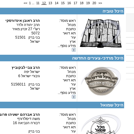
פקס
<<
1
...
11
12
13
14
15
16
17
18
19
20
>>
מספר עמותה:
580137438
איש קשר:
הרב יהודה ולדר
היכל טוביה
ראש מוסד:
הרב ראובן אינדורסקי
עמותת זכרון נחום
מנהל
הרב יהודה ולדר
כתובת
רש"י 27 זכרון מאיר
תא דואר
5072
עיר
בני ברק 51501
ארץ
ישראל
מידע נוסף...
קטגוריות:
פרטים נוספים:
טלפון 1:
ישיבות-ישיבה קטנה
טלפון 2:
היכל מרדכי-צעירים החדשה
פקס
מספר עמותה:
איש קשר:
ראש מוסד:
ישראל יפה
הרב צבי לבקוביץ
מנהל
ישראל יפה
כתובת
גיבורי ישראל 6
תא דואר
עיר
בני ברק 5156011
ארץ
ישראל
מידע נוסף...
קטגוריות:
פרטים נוספים:
טלפון 1:
ישיבות-ישיבה קטנה
טלפון 2:
היכל שמואל
פקס
מספר עמותה:
580654143
איש קשר:
ראש מוסד:
משה דיסלדורף
הרב אברהם ישעיהו פרוב
מנהל
משה דיסלדורף
כתובת
דבורה הנביאה 16
פרטים נוספים:
טלפון 1:
תא דואר
טלפון 2:
עיר
בני ברק
פקס