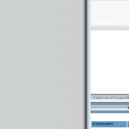
תשפ"ו
חיפוש מתקדם