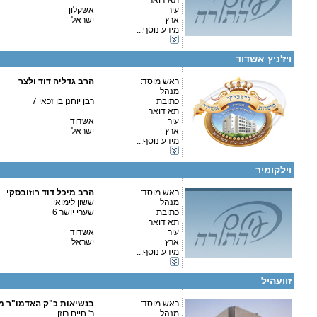
תא דואר
פרטים נוספים:
טלפון 1:
עיר
אשקלון
טלפון 2:
ארץ
ישראל
פקס
מידע נוסף...
מספר עמותה:
580288090
קטגוריות:
איש קשר:
הרב מרדכי דוב כץ
ישיבות-ישיבה קטנה
ויז'ניץ אשדוד
ראש מוסד:
הרב גדליה דוד ולצר
מנהל
כתובת
רבן יוחנן בן זכאי 7
קטגוריות:
תא דואר
ישיבות-ישיבה קטנה
עיר
אשדוד
תלמודי תורה-תלמוד תורה
ארץ
ישראל
בתי ספר וסמינרים-בית ספר
מידע נוסף...
כוללים-כולל יום שלם
פרטים נוספים:
טלפון 1:
גני ילדים-גני ילדים
טלפון 2:
וילקומיר
פקס
מספר עמותה:
580025286
איש קשר:
ראש מוסד:
ששון לימואי
הרב מיכל דוד רוזובסקי
מנהל
ששון לימואי
כתובת
שערי יושר 6
תא דואר
עיר
אשדוד
ארץ
ישראל
פרטים נוספים:
טלפון 1:
מידע נוסף...
טלפון 2:
קטגוריות:
פקס
ישיבות-ישיבה קטנה
מספר עמותה:
580010577
זוועהיל
איש קשר:
ראש מוסד:
בנשיאות כ"ק האדמו"ר מז
מנהל
ר' חיים רוזן