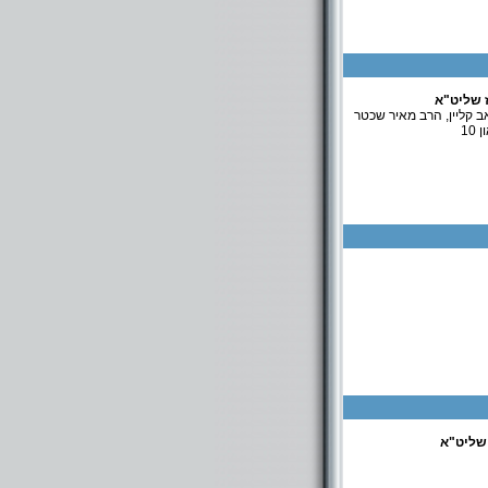
 שליט"א
ב קליין, הרב מאיר שכטר
שליט"א