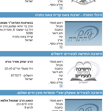
ארץ
ישראל
מספר עמותה:
580028066
מידע נוסף...
קטגוריות:
איש קשר:
ישיבות-ישיבה קטנה
ישיבה קטנה ברח' בני יששכר 6,ישיבה גדולה ברח' סעדיה גאון 10 נתניה.
היכלי התורה - ישיבת צאנז קרית צאנז נתניה
עמותת אגודת מוסדות קהילתיים ק. צאנז
ראש מוסד:
בנשיאות האדמו"ר מצאנז
מנהל
הרב בר יוחאי שמעון,הרב זא
כתובת
רח' בני יששכר 6, סעדיה גאון 10
תא דואר
5096
עיר
קרית צאנז נתניה
ארץ
ישראל
קטגוריות:
מידע נוסף...
ישיבות-ישיבה גדולה
פרטים נוספים:
טלפון 1:
ישיבות-ישיבה קטנה
טלפון 2:
הישיבה החדשה לצעירים ירושלים
פקס
מספר עמותה:
580699676
איש קשר:
ראש מוסד:
הרב יצחק מאיר גורא
הרב יצחק מאיר גורא
מנהל
כתובת
רח' מעגלי הרי"ם לוין 10
תא דואר
עיר
ירושלים 977077
ארץ
ישראל
מידע נוסף...
קטגוריות:
פרטים נוספים:
טלפון 1:
ישיבות-ישיבה קטנה
טלפון 2:
הישיבה לצעירים אשקלון שע"י מוסדות מעין חיים ושלום.
פקס
מספר עמותה:
איש קשר:
ראש מוסד:
הרב שמואל אלפא
הגאון הרב שמואל אלפא 
מנהל
הרב חיים כהן
כתובת
לכיש 9