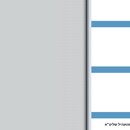
וועהיל שליט"א