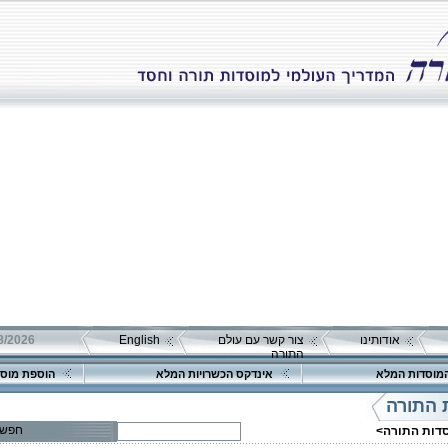
אודותינו
צור קשר עם עולם
English
התורה
מוסדות המלא
אינדקס הכשרויות המלא
הוספת מוסד
 התורה
חפש
סדות התורה>
פרטים נוספים:
טלפון 1: