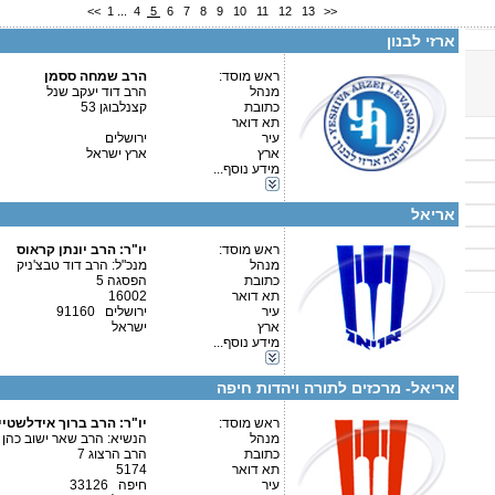
<<
1
...
4
5
6
7
8
9
10
11
12
13
>>
טלפון 2:
פקס
ארזי לבנון
מספר עמותה:
580580934
איש קשר:
ראש מוסד:
הרב שמחה ססמן
מנהל
הרב דוד יעקב שנל
לבני חו"ל
כתובת
קצנלבוגן 53
תא דואר
עיר
ירושלים
ארץ
ארץ ישראל
פרטים נוספים:
טלפון 1:
קטגוריות:
מידע נוסף...
טלפון 2:
ישיבות-ישיבה גדולה
פקס
אגודות וארגונים-יהדות
מספר עמותה:
580024560
אריאל
איש קשר:
הרב דוד טבצ'ניק
ראש מוסד:
יו"ר: הרב יונתן קראוס
מנהל
מנכ"ל: הרב דוד טבצ'ניק
כתובת
הפסגה 5
תא דואר
16002
עיר
ירושלים 91160
פרטים נוספים:
טלפון 1:
קטגוריות:
ארץ
ישראל
טלפון 2:
אגודות וארגונים-יהדות
מידע נוסף...
פקס
אגודות וארגונים-שונות
מספר עמותה:
580032696
כוללים-כולל יום שלם
איש קשר:
הרב אברהם טרופ
אריאל- מרכזים לתורה ויהדות חיפה
ראש מוסד:
יו"ר: הרב ברוך אידלשטיי
מנהל
הנשיא: הרב שאר ישוב כהן
כתובת
הרב הרצוג 7
תא דואר
5174
קטגוריות:
עיר
חיפה 33126
אגודות וארגונים-צדקה