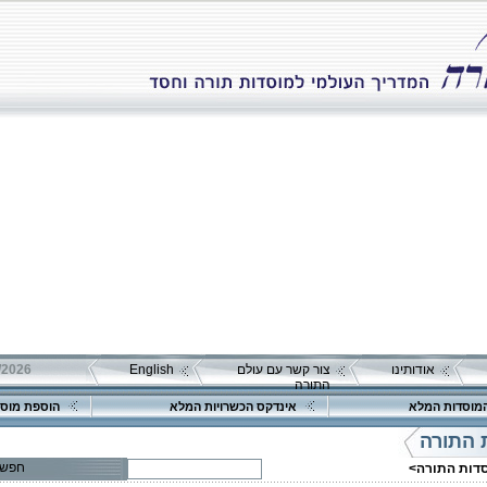
אודותינו
צור קשר עם עולם
English
התורה
מוסדות המלא
אינדקס הכשרויות המלא
הוספת מוסד
 התורה
חפש
סדות התורה>