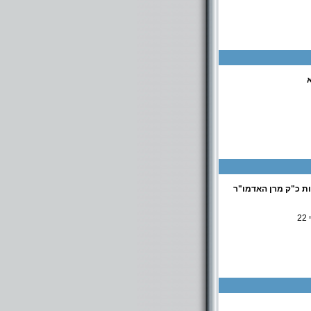
כולל "דרכי תורה " רח' חי"ש 12 רחובות . כולל "שערי בינה " בביהכנ"ס "עץ חיים" רח הבנים 34 קרית עקרון
ת כ"ק מרן האדמו"ר
2