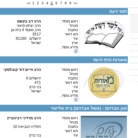
<<
1
2
3
4
5
6
7
8
9
>>
פרטים נוספים:
טלפון 1:
טלפון 2:
למד דעת
פקס
מספר עמותה:
580164879
איש קשר:
ראש מוסד:
הרב דב בקשט
מנהל
הרב יצחק סיאני
כתובת
הרב מוצפי 4 בית וגן
כולל בירושלים בית מדרש לפנסיונרים רח' חובבי ציון 42 בפתח תקווה
תא דואר
3517
עיר
ירושלים 91160
פרטים נוספים:
טלפון 1:
ארץ
ישראל
טלפון 2:
מידע נוסף...
פקס
קטגוריות:
מספר עמותה:
580159044
כוללים-חצי יום
איש קשר:
מאורות הדף היומי
העמותה מאורות כולל סוכטשוב
ראש מוסד:
הרב חיים דוד קובלסקי
מנהל
כתובת
ירושלים 6
תא דואר
471
קטגוריות:
עיר
בני ברק
אגודות וארגונים-יהדות
ארץ
ישראל
כוללים-כולל יום שלם
מידע נוסף...
כוללים-חצי יום
פרטים נוספים:
טלפון 1:
כוללים-בוקר / ערב
טלפון 2:
מגן אברהם - (אשל אברהם) בית אליעזר
פקס
מספר עמותה:
580032654
איש קשר:
ראש מוסד:
הרב מרדכי רבינוביץ
מנהל
כתובת
חולדה הנביאה 10
תא דואר
עיר
בני ברק