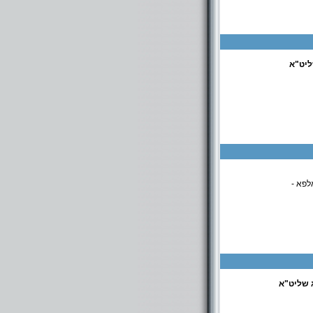
ליט"א
לפא -
ג שליט"א