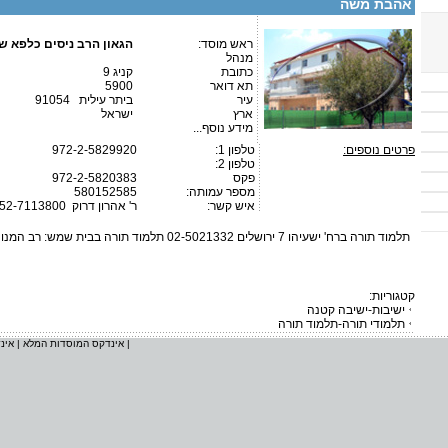
אהבת משה
ראש מוסד:
הגאון הרב ניסים כלפא ש
מנהל
כתובת
קניג 9
תא דואר
5900
עיר
ביתר עילית 91054
ארץ
ישראל
מידע נוסף...
פרטים נוספים:
טלפון 1:
972-2-5829920
טלפון 2:
פקס
972-2-5820383
מספר עמותה:
580152585
איש קשר:
ר' אהרון דרוק
-52-7113800
תלמוד תורה ברח' ישעיהו 7 ירושלים 02-5021332 תלמוד תורה בבית שמש: רב המנונא 12
קטגוריות:
ישיבות-ישיבה קטנה
תלמודי תורה-תלמוד תורה
|
אינדקס המוסדות המלא
|
אינ