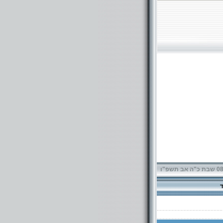
תשפ"ו