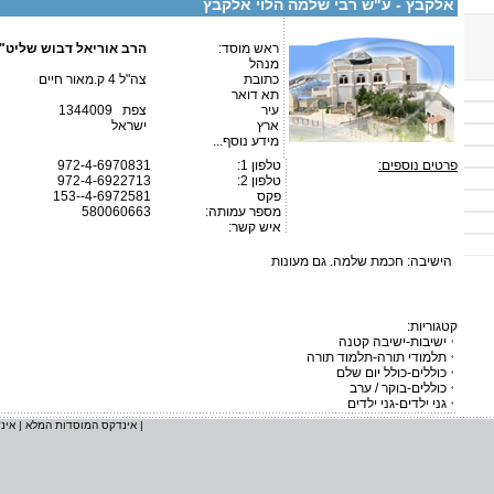
אלקבץ - ע"ש רבי שלמה הלוי אלקבץ
ראש מוסד:
הרב אוריאל דבוש שליט"
מנהל
כתובת
צה"ל 4 ק.מאור חיים
תא דואר
עיר
צפת 1344009
ארץ
ישראל
מידע נוסף...
פרטים נוספים:
טלפון 1:
972-4-6970831
טלפון 2:
972-4-6922713
פקס
153--4-6972581
מספר עמותה:
580060663
איש קשר:
הישיבה: חכמת שלמה. גם מעונות
קטגוריות:
ישיבות-ישיבה קטנה
תלמודי תורה-תלמוד תורה
כוללים-כולל יום שלם
כוללים-בוקר / ערב
גני ילדים-גני ילדים
|
אינדקס המוסדות המלא
|
אינ