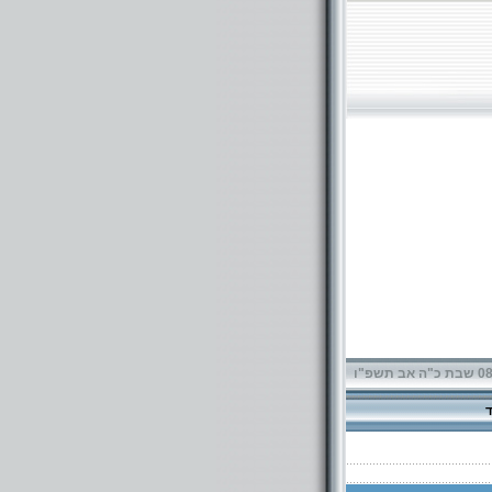
תשפ"ו