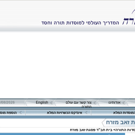
אודותינו
צור קשר עם עולם
English
08/08/2026 שבת כ"ה אב 
התורה
מוסדות המלא
אינדקס הכשרויות המלא
הוספת מוסד
 זאב מזרח
סדות התורה>
בית חב"ד פסגת זאב מזרח