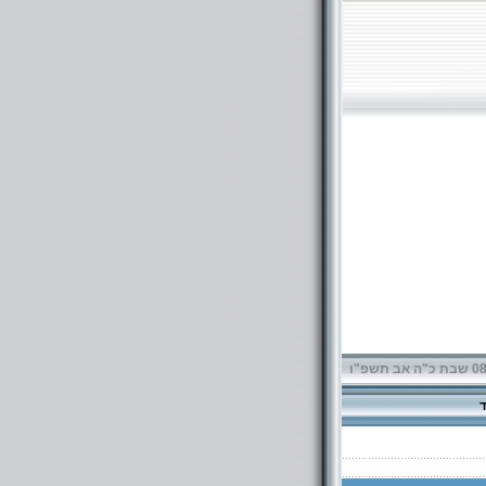
תשפ"ו