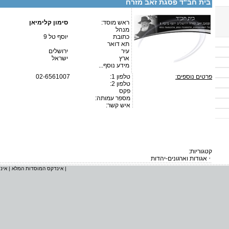
בית חב"ד פסגת זאב מזרח
ראש מוסד:
סימון קלימיאן
מנהל
כתובת
יוסף טל 9
תא דואר
עיר
ירושלים
ארץ
ישראל
מידע נוסף...
פרטים נוספים:
טלפון 1:
02-6561007
טלפון 2:
פקס
מספר עמותה:
איש קשר:
קטגוריות:
אגודות וארגונים-יהדות
|
אינדקס המוסדות המלא
|
אינ