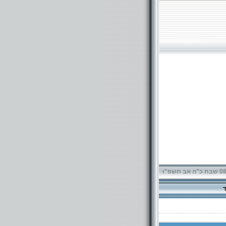
תשפ"ו