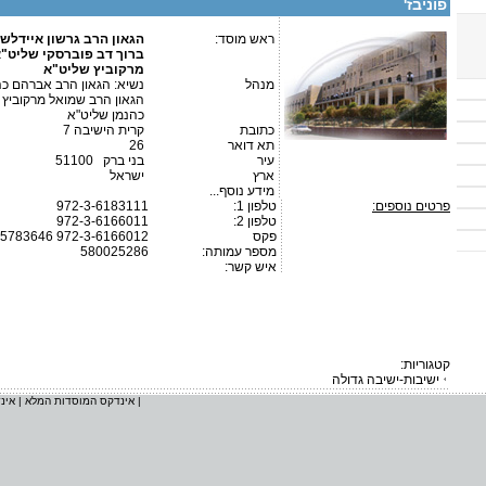
פוניבז'
ראש מוסד:
הגאון הרב גרשון איידלשט
ברוך דב פוברסקי שליט"א
מרקוביץ שליט"א
מנהל
נשיא: הגאון הרב אברהם כהנ
הגאון הרב שמואל מרקוביץ 
כהנמן שליט"א
כתובת
קרית הישיבה 7
תא דואר
26
עיר
בני ברק 51100
ארץ
ישראל
מידע נוסף...
פרטים נוספים:
טלפון 1:
972-3-6183111
טלפון 2:
972-3-6166011
פקס
-5783646 972-3-6166012
מספר עמותה:
580025286
איש קשר:
קטגוריות:
ישיבות-ישיבה גדולה
|
אינדקס המוסדות המלא
|
אינ