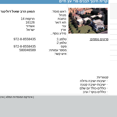
קרית חינוך לבנים פרי עץ חיים
ראש מוסד:
הגאון הרב שאול דולינגר
מנהל
כתובת
הרקפת 14
תא דואר
16126
עיר
אשדוד
ארץ
ישראל
מידע נוסף...
פרטים נוספים:
טלפון 1:
972-8-8558435
טלפון 2:
פקס
972-8-8558435
מספר עמותה:
580046589
איש קשר:
קטגוריות:
ישיבות-ישיבה גדולה
ישיבות-ישיבה קטנה
כוללים-כולל יום שלם
כוללים-בוקר / ערב
|
אינדקס המוסדות המלא
|
אינ