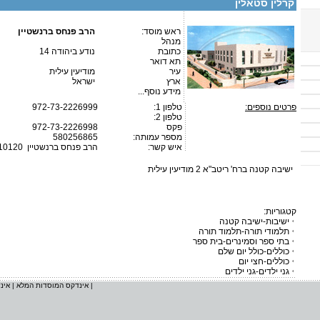
קרלין סטאלין
ראש מוסד:
הרב פנחס ברנשטיין
מנהל
כתובת
נודע ביהודה 14
תא דואר
עיר
מודיעין עילית
ארץ
ישראל
מידע נוסף...
פרטים נוספים:
טלפון 1:
972-73-2226999
טלפון 2:
פקס
972-73-2226998
מספר עמותה:
580256865
איש קשר:
הרב פנחס ברנשטיין
10120
ישיבה קטנה ברח' ריטב"א 2 מודיעין עילית
קטגוריות:
ישיבות-ישיבה קטנה
תלמודי תורה-תלמוד תורה
בתי ספר וסמינרים-בית ספר
כוללים-כולל יום שלם
כוללים-חצי יום
גני ילדים-גני ילדים
|
אינדקס המוסדות המלא
|
אינ