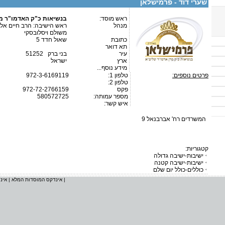
שערי דוד - פרמישלאן
ראש מוסד:
בנשיאות כ"ק האדמו"ר מ
מנהל
ראש הישיבה: הרב חיים אלי
משולם ויסלובסקי
כתובת
שאול חדד 5
תא דואר
עיר
בני ברק 51252
ארץ
ישראל
מידע נוסף...
פרטים נוספים:
טלפון 1:
972-3-6169119
טלפון 2:
פקס
972-72-2766159
מספר עמותה:
580572725
איש קשר:
המשרדים רח' אברבנאל 9
קטגוריות:
ישיבות-ישיבה גדולה
ישיבות-ישיבה קטנה
כוללים-כולל יום שלם
|
אינדקס המוסדות המלא
|
אינ