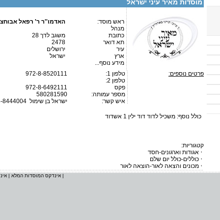
מוסדות מאיר עיני ישראל
ראש מוסד:
האדמו''ר ר' רפאל אבוחצי
מנהל
כתובת
משגב לדך 28
תא דואר
2478
עיר
ירושלים
ארץ
ישראל
מידע נוסף...
פרטים נוספים:
טלפון 1:
972-8-8520111
טלפון 2:
פקס
972-8-6492111
מספר עמותה:
580281590
איש קשר:
ישראל בן שימול
4-8444004
כולל נוסף: משכיל לדוד דוד ילין 1 אשדוד
קטגוריות:
אגודות וארגונים-חסד
כוללים-כולל יום שלם
מכונים והצאה לאור-הוצאה לאור
|
אינדקס המוסדות המלא
|
אינ