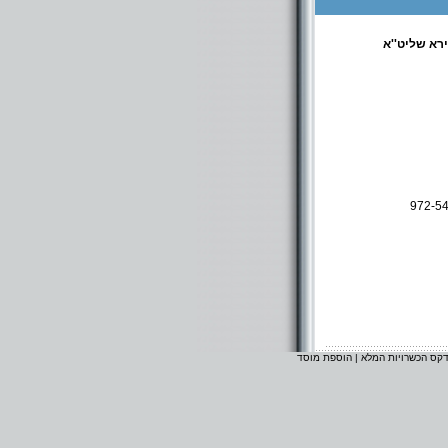
רא שליט''א
972-5
דקס הכשרויות המלא
|
הוספת מוסד