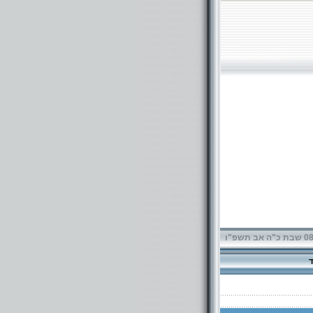
תשפ"ו