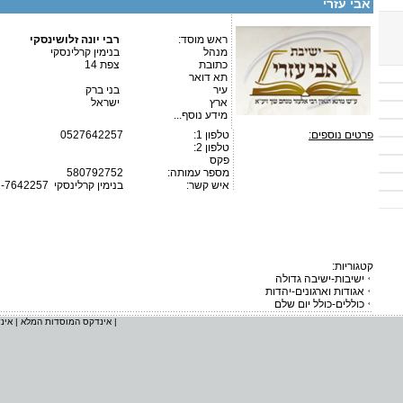
אבי עזרי
ראש מוסד:
רבי יונה זלושינסקי
מנהל
בנימין קרלינסקי
כתובת
צפת 14
תא דואר
עיר
בני ברק
ארץ
ישראל
מידע נוסף...
פרטים נוספים:
טלפון 1:
0527642257
טלפון 2:
פקס
מספר עמותה:
580792752
איש קשר:
בנימין קרלינסקי
2-7642257
קטגוריות:
ישיבות-ישיבה גדולה
אגודות וארגונים-יהדות
כוללים-כולל יום שלם
|
אינדקס המוסדות המלא
|
אינ