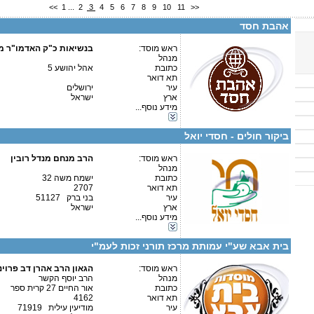
<<
1
...
2
3
4
5
6
7
8
9
10
11
>>
פרטים נוספים:
טלפון 1:
טלפון 2:
אהבת חסד
פקס
מספר עמותה:
580420370
איש קשר:
ראש מוסד:
בנשיאות כ"ק האדמו"ר מ
מנהל
כתובת
אהל יהושע 5
משרד ב"ב: הרב כהנמן 69א' טל: 972-3-6164978
תא דואר
עיר
ירושלים
ארץ
ישראל
מידע נוסף...
פרטים נוספים:
טלפון 1:
קטגוריות:
טלפון 2:
אגודות וארגונים-צדקה
פקס
ביקור חולים - חסדי יואל
מספר עמותה:
580386324
איש קשר:
ראש מוסד:
הרב מנחם מנדל רובין
מנהל
כתובת
ישמח משה 32
תא דואר
2707
עיר
בני ברק 51127
ארץ
ישראל
פרטים נוספים:
טלפון 1:
קטגוריות:
מידע נוסף...
טלפון 2:
אגודות וארגונים-רפואה
פקס
אגודות וארגונים-צדקה
מספר עמותה:
580312742
בית אבא שע"י עמותת מרכז תורני זכות לעמ"י
איש קשר:
הגאון הרב אהרן דב פרוינד
ראש מוסד:
הגאון הרב אהרן דב פרוי
מנהל
הרב יוסף הקשר
כתובת
אור החיים 27 קרית ספר
תא דואר
4162
עיר
מודיעין עילית 71919
קטגוריות: