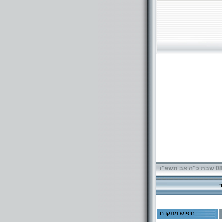
תשפ"ו
חיפוש מתקדם