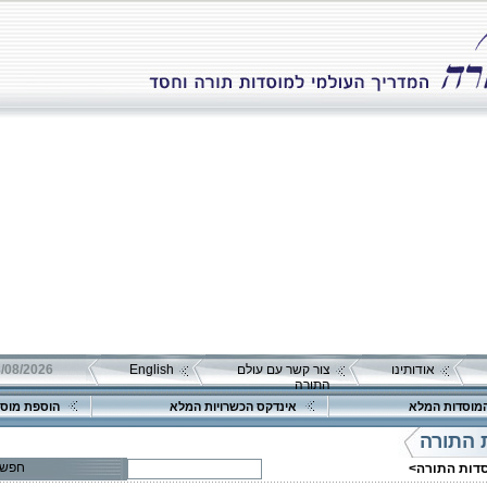
אודותינו
צור קשר עם עולם
English
08/08/2026 שבת כ"ה אב 
התורה
מוסדות המלא
אינדקס הכשרויות המלא
הוספת מוסד
 התורה
חפש
סדות התורה>