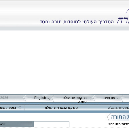
אודותינו
צור קשר עם עולם
English
התורה
פרטים נוספים:
טלפון 1:
מוסדות המלא
אינדקס הכשרויות המלא
הוספת מוסד
טלפון 2:
פקס
 התורה
מספר עמותה:
580363026
איש קשר:
נחום יצחק
חפש
סדות התורה>