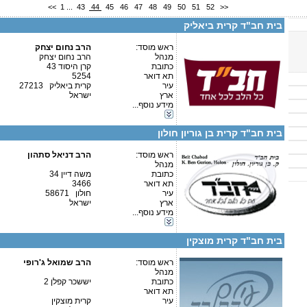
<<
1
...
43
44
45
46
47
48
49
50
51
52
>>
בית חב"ד קרית ביאליק
קטגוריות:
ראש מוסד:
הרב נחום יצחק
ישיבות-ישיבה לבעלי תשובה
מנהל
הרב נחום יצחק
אגודות וארגונים-רפואה
כתובת
קרן היסוד 43
אגודות וארגונים-צדקה
פרטים נוספים:
טלפון 1:
תא דואר
5254
אגודות וארגונים-יהדות
טלפון 2:
עיר
קרית ביאליק 27213
אגודות וארגונים-חסד
פקס
ארץ
ישראל
כוללים-בוקר / ערב
מספר עמותה:
580243632
מידע נוסף...
גני ילדים-גני ילדים
איש קשר:
מכונים והצאה לאור-הוצאה לאור
בית חב"ד קרית בן גוריון חולון
.
ראש מוסד:
הרב דניאל סתהון
מנהל
כתובת
משה דיין 34
תא דואר
3466
עיר
חולון 58671
קטגוריות:
ארץ
ישראל
אגודות וארגונים-יהדות
מידע נוסף...
פרטים נוספים:
טלפון 1:
אגודות וארגונים-חסד
טלפון 2:
גני ילדים-גני ילדים
פקס
בית חב"ד קרית מוצקין
מספר עמותה:
580209302
איש קשר:
ראש מוסד:
הרב שמואל ג'רופי
מנהל
כתובת
יששכר קפלן 2
תא דואר
עיר
קרית מוצקין