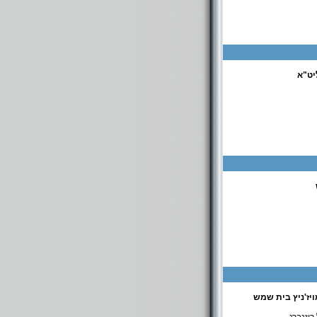
יט"א
כולל אברכים: רבי יהושע 18 בית שמש טל': 972-2-5812067 תלמוד תורה: אהל יהושע 19 בית שמש טל':
972 ישיבה קטנה אמרי חיים חפץ חיים 2 בית שמש 972-2-3740145 ישיבה גדולה: 'תורת
יז'ניץ בית שמש