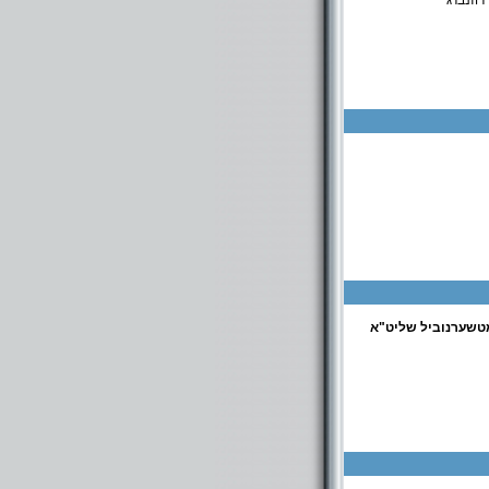
וזנברג
לל: ראב"ד 10, חבקוק 29-31 בני ברק ישיבה גדולה באלעד: הלל 16 072-2230175 כולל אברכים באלעד
טשערנוביל שליט"א