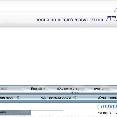
אודותינו
צור קשר עם עולם
English
התורה
מוסדות המלא
אינדקס הכשרויות המלא
הוספת מוסד
 התורה
חפש
סדות התורה>