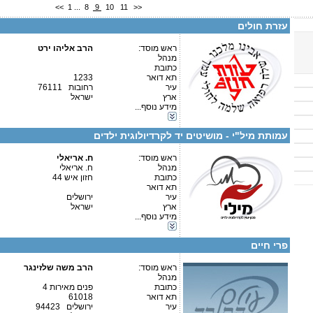
<<
1
...
8
9
10
11
>>
טלפון 2:
פקס
עזרת חולים
מספר עמותה:
580074904
איש קשר:
הרב אליהו ירט
ראש מוסד:
הרב אליהו ירט
מנהל
כתובת
תא דואר
1233
עיר
רחובות 76111
ארץ
ישראל
קטגוריות:
מידע נוסף...
אגודות וארגונים-רפואה
פרטים נוספים:
טלפון 1:
אגודות וארגונים-שונות
טלפון 2:
עמותת מיל"י - מושיטים יד לקרדיולוגית ילדים
פקס
מספר עמותה:
580550747
איש קשר:
ראש מוסד:
.
ח. אריאלי
מנהל
ח. אריאלי
כתובת
חזון איש 44
תא דואר
עיר
ירושלים
ארץ
ישראל
מידע נוסף...
קטגוריות:
פרטים נוספים:
טלפון 1:
אגודות וארגונים-רפואה
טלפון 2:
פרי חיים
פקס
מספר עמותה:
580476166
איש קשר:
ראש מוסד:
הרב משה שלזינגר
מנהל
כתובת
פנים מאירות 4
תא דואר
61018
עיר
ירושלים 94423