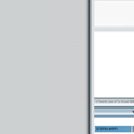
תשפ"ו
חיפוש מתקדם