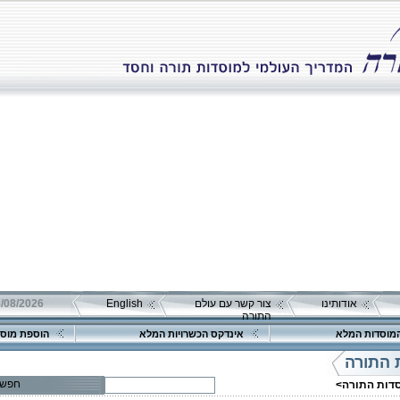
אודותינו
צור קשר עם עולם
English
08/08/2026 שבת כ"ה אב 
התורה
מוסדות המלא
אינדקס הכשרויות המלא
הוספת מוסד
 התורה
חפש
סדות התורה>
פרטים נוספים:
טלפון 1: