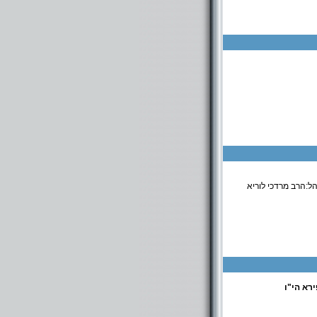
ל:הרב מרדכי לוריא
רא הי"ו