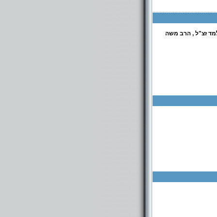
מד זצ"ל , הרב משה