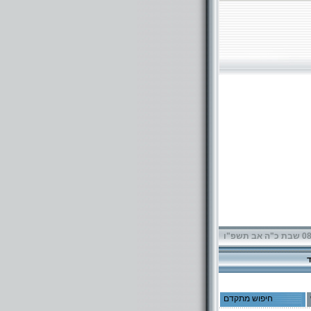
תשפ"ו
חיפוש מתקדם