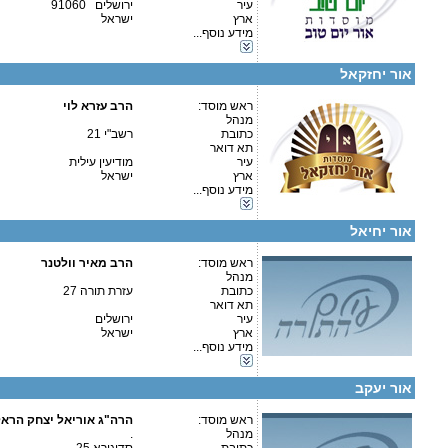
עיר
ירושלים 91060
ארץ
ישראל
פרטים נוספים:
טלפון 1:
מידע נוסף...
טלפון 2:
קטגוריות:
פקס
כוללים-כולל יום שלם
מספר עמותה:
580339018
אור יחזקאל
איש קשר:
ראש מוסד:
הרב עזרא לוי
מנהל
כתובת
רשב"י 21
תא דואר
עיר
מודיעין עילית
קטגוריות:
ארץ
ישראל
ישיבות-ישיבה קטנה
מידע נוסף...
כוללים-כולל יום שלם
פרטים נוספים:
טלפון 1:
כוללים-בוקר / ערב
טלפון 2:
אור יחיאל
פקס
מספר עמותה:
580138048
איש קשר:
ראש מוסד:
הרב מאיר וולטנר
מנהל
כתובת
עזרת תורה 27
תא דואר
עיר
ירושלים
ארץ
ישראל
מידע נוסף...
פרטים נוספים:
טלפון 1:
קטגוריות:
טלפון 2:
כוללים-כולל יום שלם
פקס
אור יעקב
מספר עמותה:
580561058
איש קשר:
.
ראש מוסד:
הרה"ג אוריאל יצחק הראל
מנהל
.