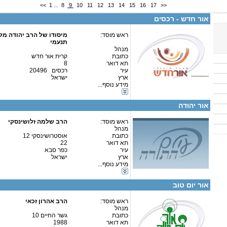
<<
1
...
8
9
10
11
12
13
14
15
16
17
>>
ישיבת רכסים, בית ספר יסודי תורני בצוותא, מוסדות אור חדש בי"ס פנימית בנות
אור חדש - רכסים
הכולל חסד לאברהם ולמרדכי מס' עמותה 580204139
ראש מוסד:
מיסודו של הרב יהודה מל
. צוהר לטוהר: 04-9849138
תנעמי
מנהל
כתובת
קרית אור חדש
תא דואר
8
קטגוריות:
עיר
רכסים 20496
ישיבות-ישיבה גדולה
ארץ
ישראל
בתי ספר וסמינרים-בית ספר
מידע נוסף...
בתי ספר וסמינרים-סמינר
פרטים נוספים:
טלפון 1:
כוללים-כולל יום שלם
טלפון 2:
אור יהודה
פקס
מספר עמותה:
580101301
איש קשר:
ראש מוסד:
הרב שלמה זלושינסקי
מנהל
כתובת
אוסטרושינסקי 12
תא דואר
22
עיר
כפר סבא
ארץ
ישראל
מידע נוסף...
קטגוריות:
פרטים נוספים:
טלפון 1:
כוללים-כולל יום שלם
טלפון 2:
אור יום טוב
פקס
מספר עמותה:
580036572
איש קשר:
ראש מוסד:
הרב אהרון זכאי
מנהל
כתובת
גשר החיים 10
תא דואר
1988