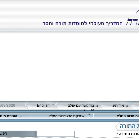
אודותינו
צור קשר עם עולם
English
08/08/2026 שבת כ"ה אב 
התורה
פרטים נוספים:
טלפון 1:
מוסדות המלא
אינדקס הכשרויות המלא
הוספת מוסד
טלפון 2:
פקס
 התורה
מספר עמותה:
580012094
איש קשר:
חפש
סדות התורה>