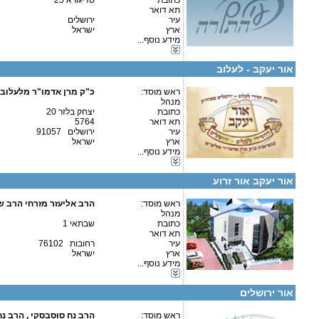
כתובת
סדיגורא 25
תא דואר
עיר
ירושלים
ארץ
ישראל
קטגוריות:
מידע נוסף...
פרטים נוספים:
טלפון 1:
ישיבות-ישיבה גדולה
טלפון 2:
כוללים-כולל יום שלם
פקס
אור יעקב - לעלוב
מספר עמותה:
580032886
איש קשר:
ראש מוסד:
כ"ק מרן אדמו"ר מלעלוב 
מנהל
כתובת
יצחק בלזר 20
תא דואר
5764
עיר
ירושלים 91057
ארץ
ישראל
קטגוריות:
מידע נוסף...
אגודות וארגונים-יהדות
פרטים נוספים:
טלפון 1:
כוללים-כולל יום שלם
טלפון 2:
אור יעקב אור זרוע
פקס
מספר עמותה:
580030880
איש קשר:
ראש מוסד:
הרב אליעזר מזרחי
הרב אליעזר מזרחי הרב ש
מנהל
כתובת
שבתאי 1
תא דואר
עיר
רחובות 76102
ארץ
ישראל
מידע נוסף...
פרטים נוספים:
טלפון 1:
קטגוריות:
טלפון 2:
כוללים-כולל יום שלם
פקס
אור ירושלים
מספר עמותה:
580049302
איש קשר:
הרב שטיין
ראש מוסד:
הרב נח סוסבסקי , הרב נח