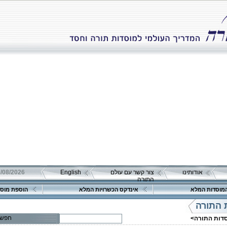
אודותינו
צור קשר עם עולם
English
08/08/2026 שבת כ"ה אב 
התורה
מוסדות המלא
אינדקס הכשרויות המלא
הוספת מוסד
פרטים נוספים:
טלפון 1:
 התורה
טלפון 2:
פקס
חפש
סדות התורה>
מספר עמותה:
580256865
איש קשר:
הרב פנחס ברנשטיין