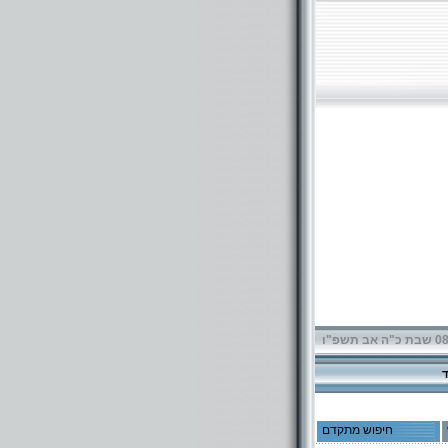
תשפ"ו
חיפוש מתקדם