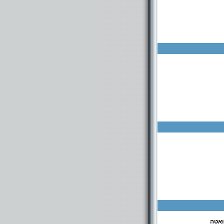
כתות ז'ח'- אליעזרוב 8 ירושלים 972-2-6503085 גנים: עזרא 22 ירושלים. ת"ת בתל ציון: אהבת אמת 34. ת"ת
ואטה