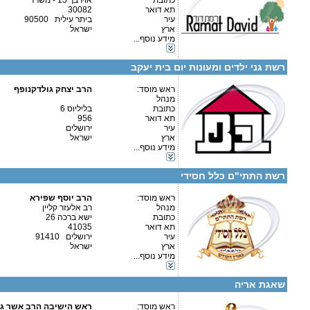
כתובת
אוירבך 15 - משרד
תא דואר
30082
עיר
ביתר עילית 90500
קטגוריות:
ארץ
ישראל
אגודות וארגונים-שונות
מידע נוסף...
חינוך מיוחד-חינוך מיוחד
פרטים נוספים:
טלפון 1:
גני ילדים-גני ילדים
טלפון 2:
רשת גני ילדים ומעונות יום בית יעקב
פקס
מספר עמותה:
איש קשר:
ראש מוסד:
הרב יצחק גולדקנופף
מנהל
כתובת
בליליוס 6
תא דואר
956
עיר
ירושלים
ארץ
ישראל
פרטים נוספים:
טלפון 1:
מידע נוסף...
טלפון 2:
קטגוריות:
פקס
גני ילדים-גני ילדים
מספר עמותה:
580312825
רשת התתי"ם כלל חסידי
איש קשר:
ראש מוסד:
הרב יוסף שפירא
מנהל
רב אלעזר קליין
בביתר: המגיד ממזריץ' 3 02-5725271. ת"ת בבית שמש: חפץ חיים 2 02-9914428.
כתובת
ישא ברכה 26
תא דואר
41035
עיר
ירושלים 91410
פרטים נוספים:
טלפון 1:
ארץ
ישראל
טלפון 2:
קטגוריות:
מידע נוסף...
פקס
תלמודי תורה-תלמוד תורה
מספר עמותה:
580498004
גני ילדים-גני ילדים
איש קשר:
ש. לוי
שאגת אריה
ראש מוסד:
ראש הישיבה הרב אשר ג