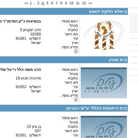
<<
1
...
3
4
5
6
7
8
9
10
11
12
>>
טלפון 2:
פקס
ביאלא חלקת יהושע
מספר עמותה:
580036275
איש קשר:
ראש מוסד:
בנשיאות כ"ק האדמו"ר מ
מנהל
כתובת
הרב יעקבזון 5
תא דואר
18280
עיר
ירושלים 91061
ארץ
ישראל
קטגוריות:
מידע נוסף...
אגודות וארגונים-חסד
פרטים נוספים:
טלפון 1:
כוללים-כולל יום שלם
טלפון 2:
בית אהרן
פקס
מספר עמותה:
580222990
איש קשר:
ראש מוסד:
הרב משה הלל רייכל שלי
מנהל
כתובת
אדוניהו הכהן 19
תא דואר
עיר
ירושלים 91052
ארץ
ישראל
פרטים נוספים:
טלפון 1:
מידע נוסף...
טלפון 2:
קטגוריות:
פקס
אגודות וארגונים-חסד
מספר עמותה:
580019446
בית היתומות הכללי ע"ש וינגרטן
איש קשר:
ראש מוסד:
מנהל
כתובת
בן ציון 15
תא דואר
207
עיר
ירושלים 91001
קטגוריות: