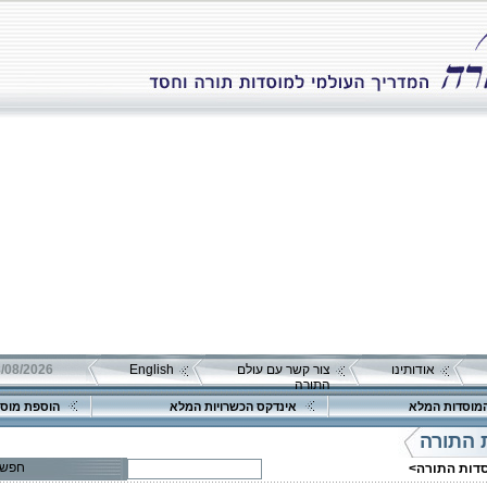
אודותינו
צור קשר עם עולם
English
08/08/2026 שבת כ"ה אב 
התורה
מוסדות המלא
אינדקס הכשרויות המלא
הוספת מוסד
 התורה
חפש
סדות התורה>
פרטים נוספים:
טלפון 1: