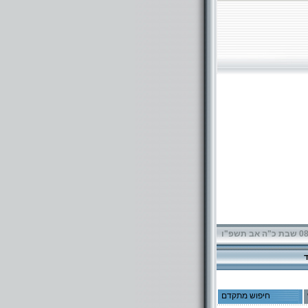
תשפ"ו
חיפוש מתקדם