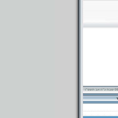
תשפ"ו