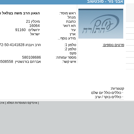
אבני נזר - סוכטשוב
ראש מוסד:
הגאון הרב משה בצלאל וי
מנהל
כתובת
מיכלין 21
תא דואר
16064
עיר
ירושלים 91160
ארץ
ישראל
מידע נוסף...
פרטים נוספים:
טלפון 1:
972-50-4141828 הרב וינברג
טלפון 2:
פקס
מספר עמותה:
580108686
איש קשר:
אברהם בורנשטיין
8508558
קטגוריות:
כוללים-כולל יום שלם
כוללים-בוקר / ערב
|
אינדקס המוסדות המלא
|
אינ