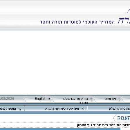
אודותינו
צור קשר עם עולם
English
08/08/2026 שבת כ"ה אב 
התורה
מוסדות המלא
אינדקס הכשרויות המלא
הוספת מוסד
העמק
סדות התורה>
בית חב"ד נוף העמק