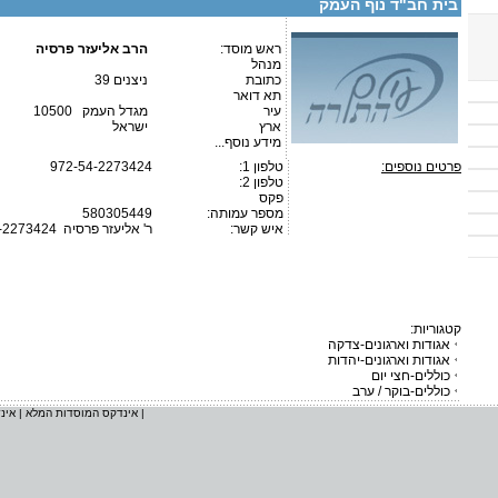
בית חב"ד נוף העמק
ראש מוסד:
הרב אליעזר פרסיה
מנהל
כתובת
ניצנים 39
תא דואר
עיר
מגדל העמק 10500
ארץ
ישראל
מידע נוסף...
פרטים נוספים:
טלפון 1:
972-54-2273424
טלפון 2:
פקס
מספר עמותה:
580305449
איש קשר:
ר' אליעזר פרסיה
-2273424
קטגוריות:
אגודות וארגונים-צדקה
אגודות וארגונים-יהדות
כוללים-חצי יום
כוללים-בוקר / ערב
|
אינדקס המוסדות המלא
|
אינ