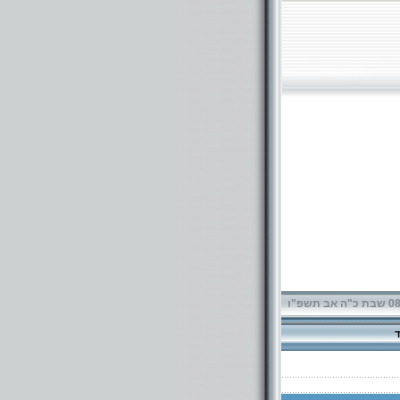
תשפ"ו