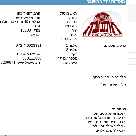
מוסדות יתד התשובה
ראש מוסד:
הרב רפאל כהן
מנהל
הרב מיכאל עייש
כתובת
הפלמח 49 (הנרייטה סולד)
תא דואר
114
עיר
צפת 13200
ארץ
ישראל
מידע נוסף...
פרטים נוספים:
טלפון 1:
972-4-6923381
טלפון 2:
פקס
972-4-6925148
מספר עמותה:
580111888
איש קשר:
הרב מיכאל עייש
-2266671
כולל להוראה אור ברוך
כולל ישיבת האר"י
קטגוריות:
אגודות וארגונים-חסד
תלמודי תורה-תלמוד תורה
בתי ספר וסמינרים-סמינר
כוללים-כולל יום שלם
גני ילדים-גני ילדים