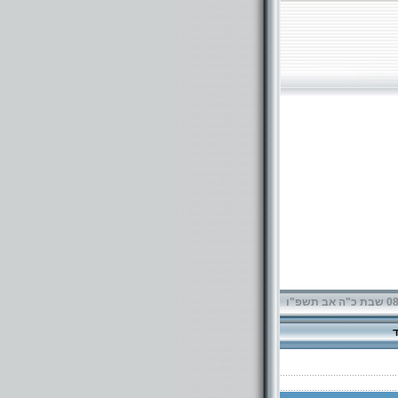
תשפ"ו