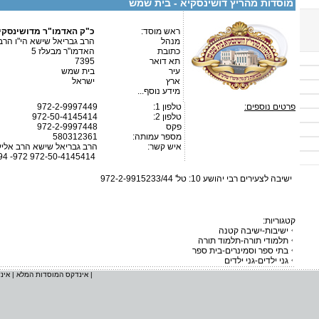
מוסדות מהריץ דושינסקיא - בית שמש
ראש מוסד:
כ"ק האדמו"ר מדושינסקי
מנהל
הרב גבריאל שישא הי"ו הרב
כתובת
האדמו"ר מבעלז 5
תא דואר
7395
עיר
בית שמש
ארץ
ישראל
מידע נוסף...
פרטים נוספים:
טלפון 1:
972-2-9997449
טלפון 2:
972-50-4145414
פקס
972-2-9997448
מספר עמותה:
580312361
איש קשר:
הרב גבריאל שישא הרב אליע
972-50-4145414 972- 50-4141494
ישיבה לצעירים רבי יהושע 10: טל' 972-2-9915233/44
קטגוריות:
ישיבות-ישיבה קטנה
תלמודי תורה-תלמוד תורה
בתי ספר וסמינרים-בית ספר
גני ילדים-גני ילדים
|
אינדקס המוסדות המלא
|
אינ