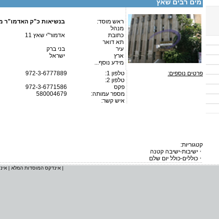
מים רבים שאץ
ראש מוסד:
בנשיאות כ"ק האדמו"ר 
מנהל
כתובת
אדמור"י שאץ 11
תא דואר
עיר
בני ברק
ארץ
ישראל
מידע נוסף...
פרטים נוספים:
טלפון 1:
972-3-6777889
טלפון 2:
פקס
972-3-6771586
מספר עמותה:
580004679
איש קשר:
קטגוריות:
ישיבות-ישיבה קטנה
כוללים-כולל יום שלם
|
אינדקס המוסדות המלא
|
אינ