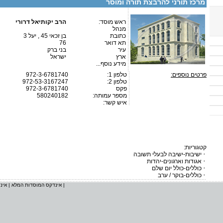
מרכז תורני להרבצת תורה ומוסר
ראש מוסד:
הרב יקותיאל דרורי
מנהל
כתובת
בן זכאי 45 , יעל 3
תא דואר
76
עיר
בני ברק
ארץ
ישראל
מידע נוסף...
פרטים נוספים:
טלפון 1:
972-3-6781740
טלפון 2:
972-53-3167247
פקס
972-3-6781740
מספר עמותה:
580240182
איש קשר:
קטגוריות:
ישיבות-ישיבה לבעלי תשובה
אגודות וארגונים-יהדות
כוללים-כולל יום שלם
כוללים-בוקר / ערב
|
אינדקס המוסדות המלא
|
אינ