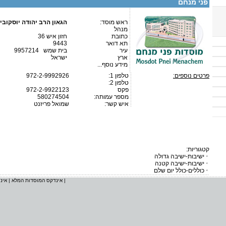
פני מנחם
ראש מוסד:
הגאון הרב יהודה יוסקובי
מנהל
כתובת
חזון איש 36
תא דואר
9443
עיר
בית שמש 9957214
ארץ
ישראל
מידע נוסף...
פרטים נוספים:
טלפון 1:
972-2-9992926
טלפון 2:
פקס
972-2-9922123
מספר עמותה:
580274504
איש קשר:
שמואל פריזנט
קטגוריות:
ישיבות-ישיבה גדולה
ישיבות-ישיבה קטנה
כוללים-כולל יום שלם
|
אינדקס המוסדות המלא
|
אינ