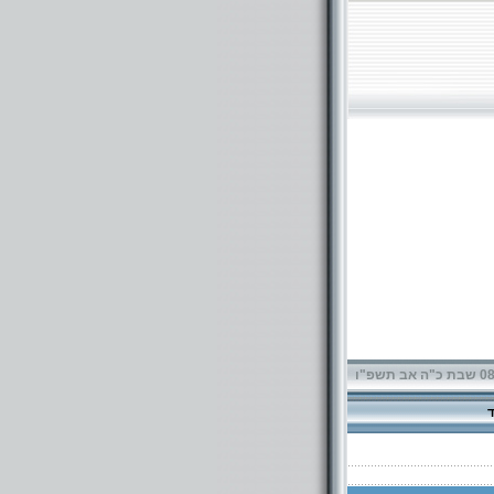
תשפ"ו